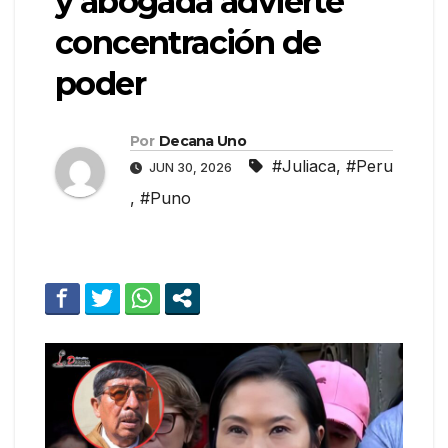
y abogada advierte
concentración de
poder
Por
Decana Uno
#Juliaca
,
#Peru
JUN 30, 2026
,
#Puno