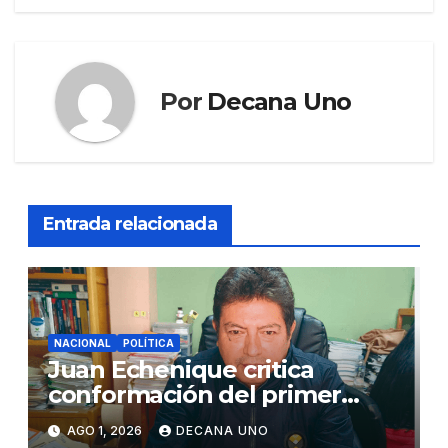
Por
Decana Uno
Entrada relacionada
NACIONAL
POLÍTICA
Juan Echenique critica
conformación del primer
gabinete ministerial de Keiko
AGO 1, 2026
DECANA UNO
Fujimori