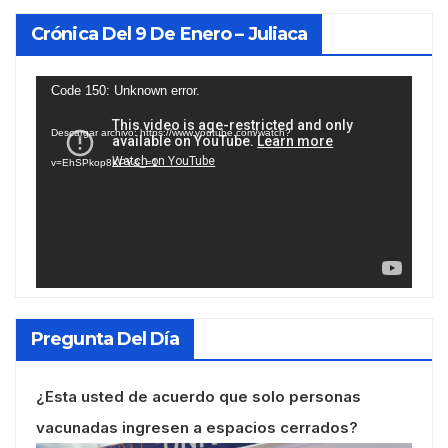
Crónica Del 9 De Enero – Juliaca
Reproductor
Code 150: Unknown error.
de
Descargar archivo: https://www.youtube.com/watch?
vídeo
v=EhSPkop8KPY&_=1
Pregunta Del Día
¿Esta usted de acuerdo que solo personas
vacunadas ingresen a espacios cerrados?