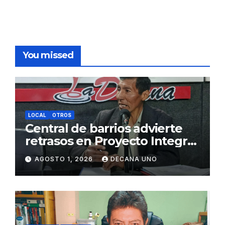
You missed
LOCAL
OTROS
Central de barrios advierte
retrasos en Proyecto Integral
de Agua y Alcantarillado para
AGOSTO 1, 2026
DECANA UNO
Juliaca