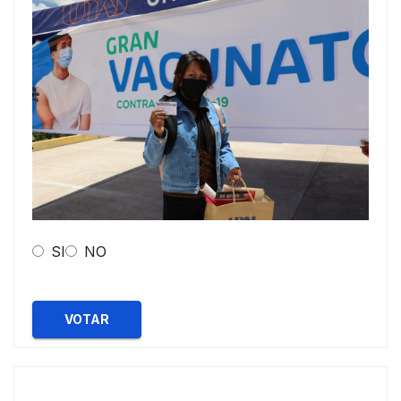
SI
NO
VOTAR