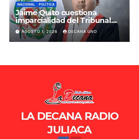
NACIONAL
POLÍTICA
Jaime Quito cuestiona
imparcialidad del Tribunal
Constitucional tras liberación
AGOSTO 1, 2026
DECANA UNO
de Ollanta Humala
LA DECANA RADIO
JULIACA