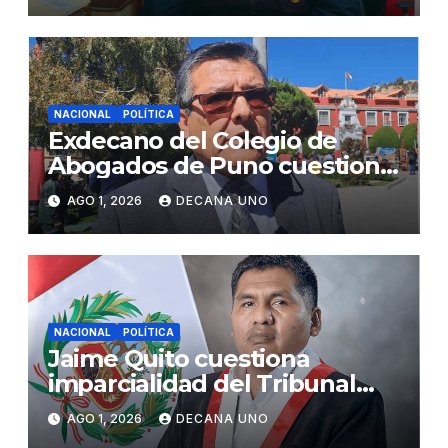
NACIONAL
POLÍTICA
Exdecano del Colegio de
Abogados de Puno cuestiona
propuestas sobre seguridad
AGO 1, 2026
DECANA UNO
ciudadana
NACIONAL
POLÍTICA
Jaime Quito cuestiona
imparcialidad del Tribunal
Constitucional tras liberación
AGO 1, 2026
DECANA UNO
de Ollanta Humala