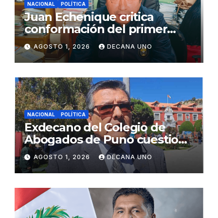
NACIONAL
POLÍTICA
Juan Echenique critica
conformación del primer
gabinete ministerial de Keiko
AGOSTO 1, 2026
DECANA UNO
Fujimori
NACIONAL
POLÍTICA
Exdecano del Colegio de
Abogados de Puno cuestiona
propuestas sobre seguridad
AGOSTO 1, 2026
DECANA UNO
ciudadana