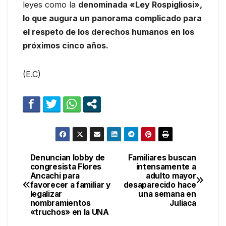
leyes como la
denominada «Ley Rospigliosi»,
lo que augura un panorama complicado para
el respeto de los derechos humanos en los
próximos cinco años.
(E.C)
Denuncian lobby de
Familiares buscan
Navegación
congresista Flores
intensamente a
Ancachi para
adulto mayor
de
favorecer a familiar y
desaparecido hace
legalizar
una semana en
entradas
nombramientos
Juliaca
«truchos» en la UNA