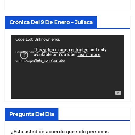
Crónica Del 9 De Enero – Juliaca
Reproductor
Code 150: Unknown error.
de
Descargar archivo: https://www.youtube.com/watch?
vídeo
v=EhSPkop8KPY&_=2
Pregunta Del Día
¿Esta usted de acuerdo que solo personas