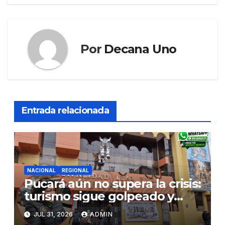
Por
Decana Uno
Entrada relacionada
NACIONAL
REGIONAL
Pucará aún no supera la crisis:
turismo sigue golpeado y
alcaldesa exige al nuevo
JUL 31, 2026
ADMIN
Gobierno fondos para obras