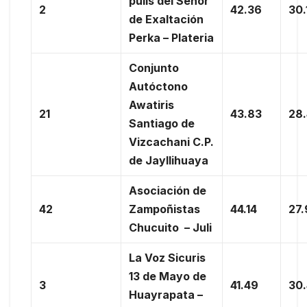
pulis del Señor
2
42.36
30.
de Exaltación
Perka – Plateria
Conjunto
Autóctono
Awatiris
21
43.83
28
Santiago de
Vizcachani C.P.
de Jayllihuaya
Asociación de
42
Zampoñistas
44.14
27
Chucuito – Juli
La Voz Sicuris
13 de Mayo de
3
41.49
30
Huayrapata –