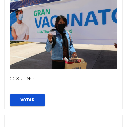
SI
NO
VOTAR