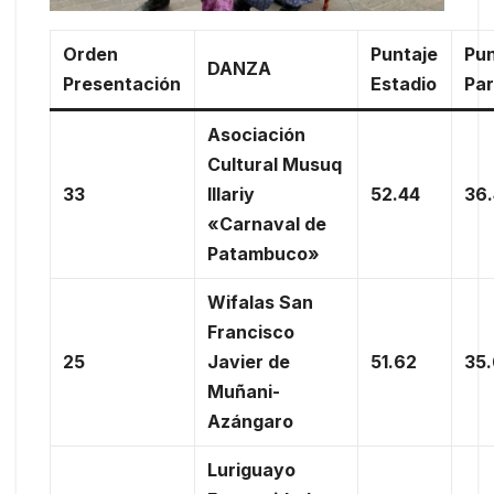
Orden
Puntaje
Pun
DANZA
Presentación
Estadio
Pa
Asociación
Cultural Musuq
33
Illariy
52.44
36
«Carnaval de
Patambuco»
Wifalas San
Francisco
25
Javier de
51.62
35
Muñani-
Azángaro
Luriguayo