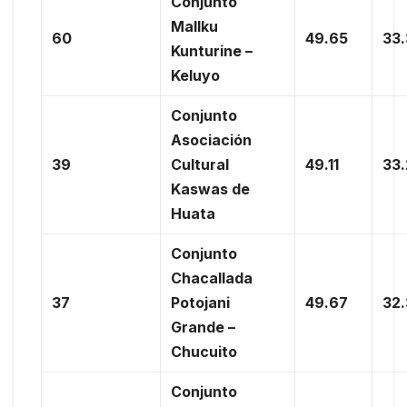
Conjunto
Mallku
60
49.65
33
Kunturine –
Keluyo
Conjunto
Asociación
39
Cultural
49.11
33
Kaswas de
Huata
Conjunto
Chacallada
37
Potojani
49.67
32
Grande –
Chucuito
Conjunto