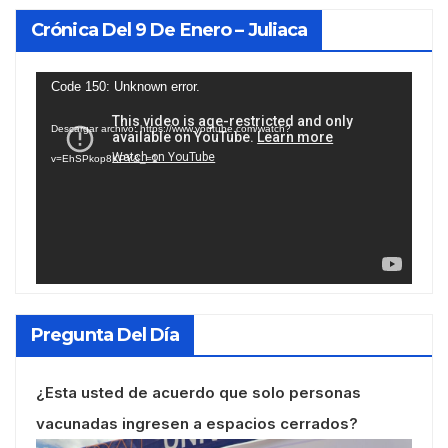
Crónica Del 9 De Enero – Juliaca
Reproductor
Code 150: Unknown error.
de
Descargar archivo: https://www.youtube.com/watch?
vídeo
v=EhSPkop8KPY&_=1
Pregunta Del Día
¿Esta usted de acuerdo que solo personas
vacunadas ingresen a espacios cerrados?