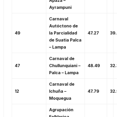
Apaza –
Ayrampuni
Carnaval
Autóctono de
49
la Parcialidad
47.27
39
de Suatia Palca
– Lampa
Carnaval de
47
Chullunquiani –
48.49
32
Palca – Lampa
Carnaval de
12
Ichuña –
47.79
32
Moquegua
Agrupación
Folklorica