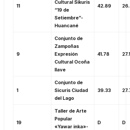
Cultural Sikuris
11
42.89
26
“19 de
Setiembre”-
Huancané
Conjunto de
Zampoñas
9
Expresión
41.78
27.
Cultural Ocoña
Ilave
Conjunto de
1
Sicuris Ciudad
39.33
27.
del Lago
Taller de Arte
Popular
19
D
D
«Yawar inka»-