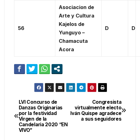
Asociacion de
Arte y Cultura
Kajelos de
56
D
D
Yunguyo –
Chamacuta
Acora
LVI Concurso de
Congresista
Navegación
Danzas Originarias
virtualmente electo
por la festividad
Iván Quispe agradece
de
Virgen de la
a sus seguidores
Candelaria 2020 “EN
entradas
VIVO”