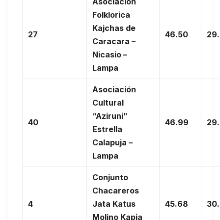
Asociación
Folklorica
Kajchas de
27
46.50
29
Caracara –
Nicasio –
Lampa
Asociación
Cultural
“Aziruni”
40
46.99
29
Estrella
Calapuja –
Lampa
Conjunto
Chacareros
4
Jata Katus
45.68
30
Molino Kapia