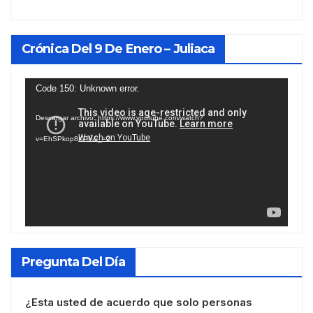
Crónica Del 9 De Enero – Juliaca
Reproductor
Code 150: Unknown error.
de
Descargar archivo: https://www.youtube.com/watch?
vídeo
v=EhSPkop8KPY&_=2
Pregunta Del Día
¿Esta usted de acuerdo que solo personas