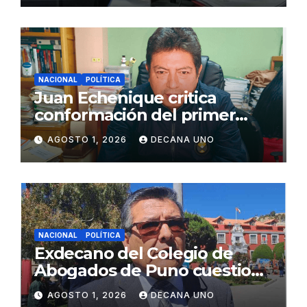
NACIONAL
POLÍTICA
Juan Echenique critica
conformación del primer
gabinete ministerial de Keiko
AGOSTO 1, 2026
DECANA UNO
Fujimori
NACIONAL
POLÍTICA
Exdecano del Colegio de
Abogados de Puno cuestiona
propuestas sobre seguridad
AGOSTO 1, 2026
DECANA UNO
ciudadana