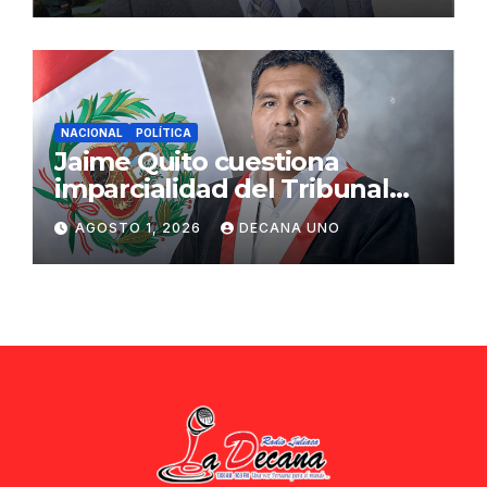
NACIONAL
POLÍTICA
Jaime Quito cuestiona
imparcialidad del Tribunal
Constitucional tras liberación
AGOSTO 1, 2026
DECANA UNO
de Ollanta Humala