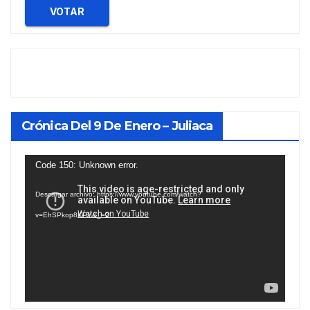
VOTAR
Crónica Del 9 De Enero – Juliaca
Reproductor
Code 150: Unknown error.
de
Descargar archivo: https://www.youtube.com/watch?
vídeo
v=EhSPkop8KPY&_=2