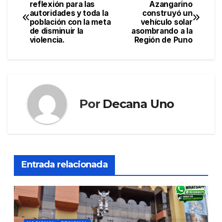
Navegación
reflexión para las
Azangarino
autoridades y toda la
construyó un
de
población con la meta
vehículo solar
de disminuir la
asombrando a la
entradas
violencia.
Región de Puno
Por
Decana Uno
Entrada relacionada