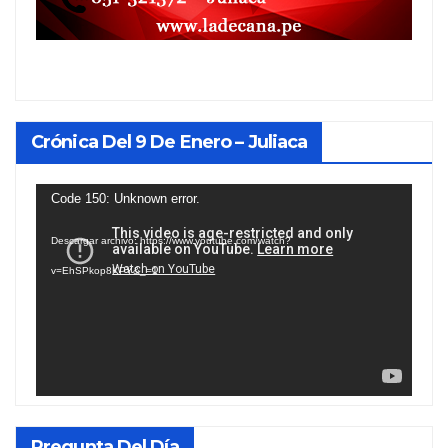
Crónica Del 9 De Enero – Juliaca
Reproductor
Code 150: Unknown error.
de
Descargar archivo: https://www.youtube.com/watch?
vídeo
v=EhSPkop8KPY&_=1
Pregunta Del Día