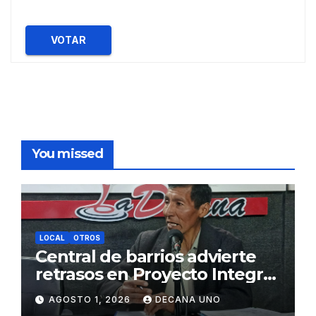
VOTAR
You missed
LOCAL
OTROS
Central de barrios advierte
retrasos en Proyecto Integral
de Agua y Alcantarillado para
AGOSTO 1, 2026
DECANA UNO
Juliaca