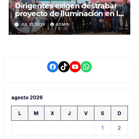
Dirigentes exigen destrabar
proyecto de iluminación en la
salida a Puno y alertan por
JUL 31, 2026
ADMIN
demora que pone en riesgo a
conductores
Facebook
TikTok
YouTube
WhatsApp
agosto 2026
L
M
X
J
V
S
D
1
2