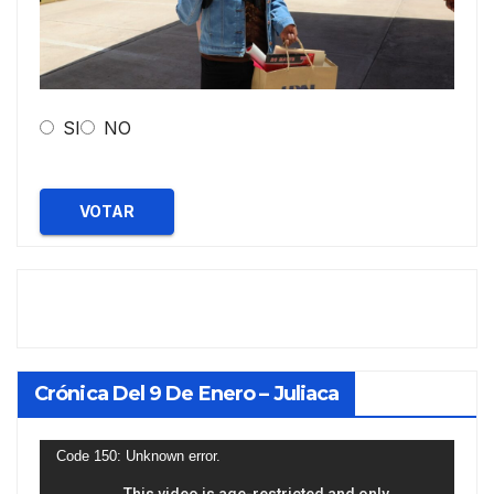
SI
NO
VOTAR
Crónica Del 9 De Enero – Juliaca
Reproductor
Code 150: Unknown error.
de