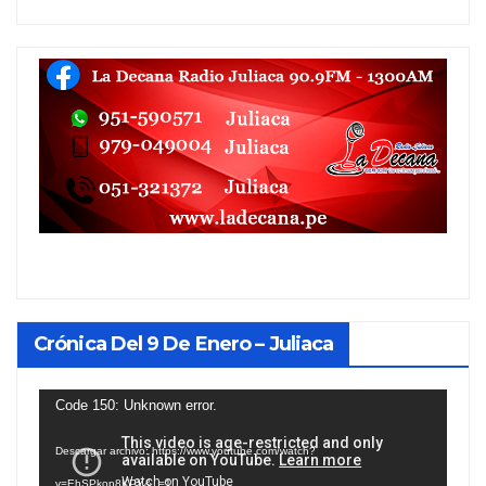
Crónica Del 9 De Enero – Juliaca
Reproductor
Code 150: Unknown error.
de
Descargar archivo: https://www.youtube.com/watch?
vídeo
v=EhSPkop8KPY&_=1