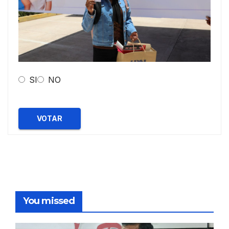
SI
NO
VOTAR
You missed