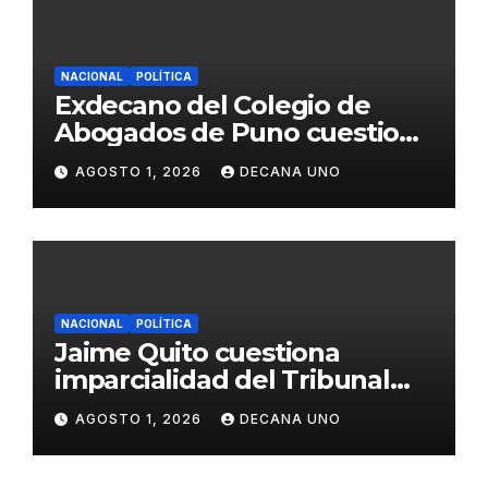
NACIONAL
POLÍTICA
Exdecano del Colegio de
Abogados de Puno cuestiona
propuestas sobre seguridad
AGOSTO 1, 2026
DECANA UNO
ciudadana
NACIONAL
POLÍTICA
Jaime Quito cuestiona
imparcialidad del Tribunal
Constitucional tras liberación
AGOSTO 1, 2026
DECANA UNO
de Ollanta Humala