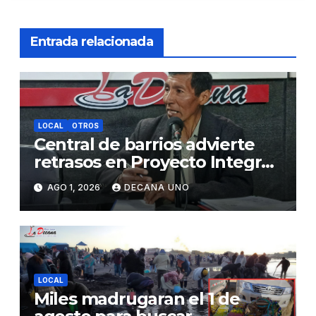
Entrada relacionada
LOCAL
OTROS
Central de barrios advierte
retrasos en Proyecto Integral
de Agua y Alcantarillado para
AGO 1, 2026
DECANA UNO
Juliaca
LOCAL
Miles madrugaran el 1 de