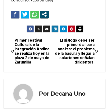
Primer Festival
El dialogo debe ser
Navegación
Cultural de la
primordial para
Integración Andina
analizar el problema
de
se realiza hoy en la
de la basura y llegar a
plaza 2 de mayo de
soluciones señalan
entradas
Zarumilla
dirigentes.
Por
Decana Uno