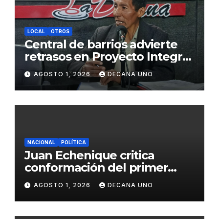
LOCAL
OTROS
Central de barrios advierte
retrasos en Proyecto Integral
de Agua y Alcantarillado para
AGOSTO 1, 2026
DECANA UNO
Juliaca
NACIONAL
POLÍTICA
Juan Echenique critica
conformación del primer
gabinete ministerial de Keiko
AGOSTO 1, 2026
DECANA UNO
Fujimori