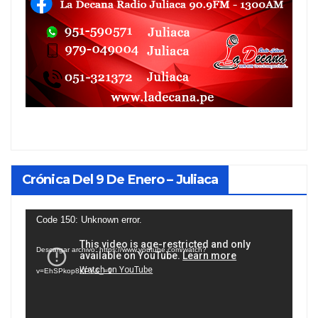
Crónica Del 9 De Enero – Juliaca
Reproductor
Code 150: Unknown error.
de
Descargar archivo: https://www.youtube.com/watch?
vídeo
v=EhSPkop8KPY&_=1