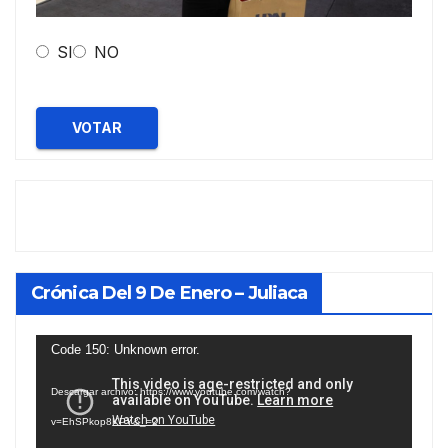
SI
NO
VOTAR
Crónica Del 9 De Enero – Juliaca
Reproductor
Code 150: Unknown error.
de
Descargar archivo: https://www.youtube.com/watch?
vídeo
v=EhSPkop8KPY&_=2