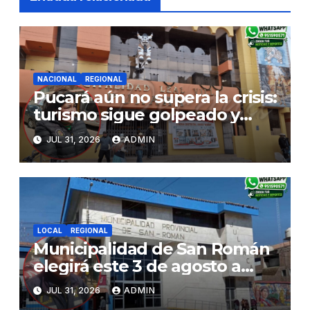
NACIONAL
REGIONAL
Pucará aún no supera la crisis:
turismo sigue golpeado y
alcaldesa exige al nuevo
JUL 31, 2026
ADMIN
Gobierno fondos para obras
paralizadas
LOCAL
REGIONAL
Municipalidad de San Román
elegirá este 3 de agosto a
representantes del Comité
JUL 31, 2026
ADMIN
de Seguridad y Salud en el