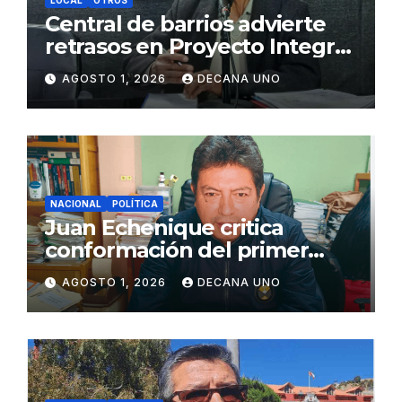
LOCAL
OTROS
Central de barrios advierte
retrasos en Proyecto Integral
de Agua y Alcantarillado para
AGOSTO 1, 2026
DECANA UNO
Juliaca
NACIONAL
POLÍTICA
Juan Echenique critica
conformación del primer
gabinete ministerial de Keiko
AGOSTO 1, 2026
DECANA UNO
Fujimori