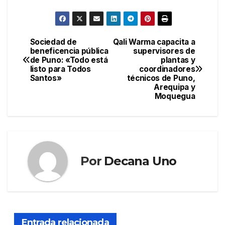
Sociedad de
Qali Warma capacita a
Navegación
beneficencia pública
supervisores de
de Puno: «Todo está
plantas y
de
listo para Todos
coordinadores
Santos»
técnicos de Puno,
entradas
Arequipa y
Moquegua
Por
Decana Uno
Entrada relacionada