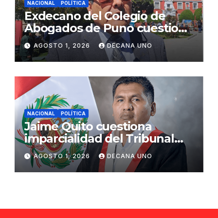
NACIONAL
POLÍTICA
Exdecano del Colegio de
Abogados de Puno cuestiona
propuestas sobre seguridad
AGOSTO 1, 2026
DECANA UNO
ciudadana
NACIONAL
POLÍTICA
Jaime Quito cuestiona
imparcialidad del Tribunal
Constitucional tras liberación
AGOSTO 1, 2026
DECANA UNO
de Ollanta Humala