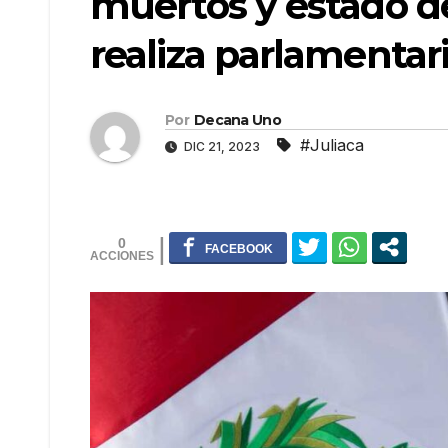
muertos y estado de
realiza parlamentar
Por
Decana Uno
#Juliaca
DIC 21, 2023
0