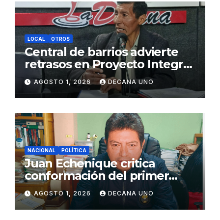
LOCAL
OTROS
Central de barrios advierte
retrasos en Proyecto Integral
de Agua y Alcantarillado para
AGOSTO 1, 2026
DECANA UNO
Juliaca
NACIONAL
POLÍTICA
Juan Echenique critica
conformación del primer
gabinete ministerial de Keiko
AGOSTO 1, 2026
DECANA UNO
Fujimori