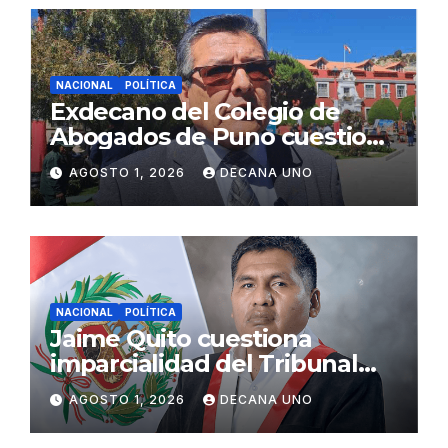
NACIONAL
POLÍTICA
Exdecano del Colegio de
Abogados de Puno cuestiona
propuestas sobre seguridad
AGOSTO 1, 2026
DECANA UNO
ciudadana
NACIONAL
POLÍTICA
Jaime Quito cuestiona
imparcialidad del Tribunal
Constitucional tras liberación
AGOSTO 1, 2026
DECANA UNO
de Ollanta Humala