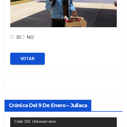
SI
NO
VOTAR
Crónica Del 9 De Enero – Juliaca
Reproductor
Code 150: Unknown error.