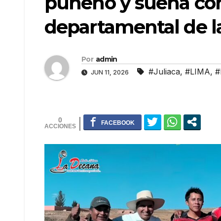
puneño y sueña con 
departamental de l
Por
admin
#Juliaca
,
#LIMA
,
#
JUN 11, 2026
0