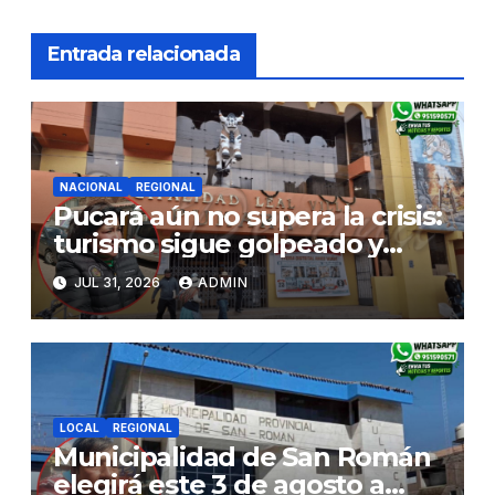
Entrada relacionada
NACIONAL
REGIONAL
Pucará aún no supera la crisis:
turismo sigue golpeado y
alcaldesa exige al nuevo
JUL 31, 2026
ADMIN
Gobierno fondos para obras
paralizadas
LOCAL
REGIONAL
Municipalidad de San Román
elegirá este 3 de agosto a