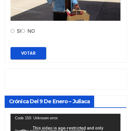
SI
NO
VOTAR
Crónica Del 9 De Enero – Juliaca
Reproductor
Code 150: Unknown error.
de
Descargar archivo: https://www.youtube.com/watch?