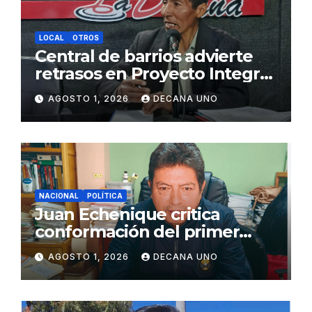
LOCAL
OTROS
Central de barrios advierte
retrasos en Proyecto Integral
de Agua y Alcantarillado para
AGOSTO 1, 2026
DECANA UNO
Juliaca
NACIONAL
POLÍTICA
Juan Echenique critica
conformación del primer
gabinete ministerial de Keiko
AGOSTO 1, 2026
DECANA UNO
Fujimori