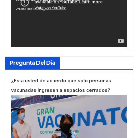
vídeo
v=EhSPkop8KPY&_=2
Pregunta Del Día
¿Esta usted de acuerdo que solo personas
vacunadas ingresen a espacios cerrados?