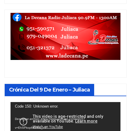
Crónica Del 9 De Enero – Juliaca
Reproductor
Code 150: Unknown error.
de
Descargar archivo: https://www.youtube.com/watch?
vídeo
v=EhSPkop8KPY&_=1