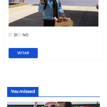
SI
NO
VOTAR
You missed