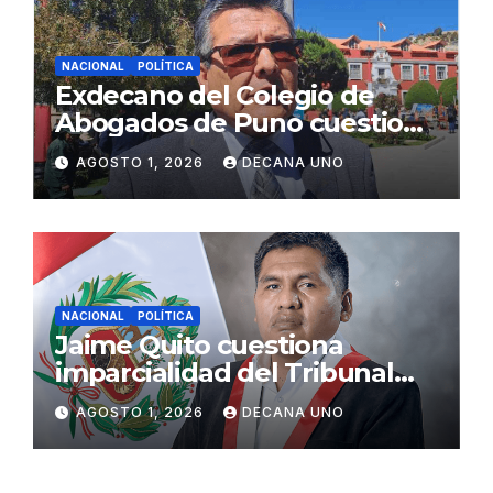
NACIONAL
POLÍTICA
Exdecano del Colegio de
Abogados de Puno cuestiona
propuestas sobre seguridad
AGOSTO 1, 2026
DECANA UNO
ciudadana
NACIONAL
POLÍTICA
Jaime Quito cuestiona
imparcialidad del Tribunal
Constitucional tras liberación
AGOSTO 1, 2026
DECANA UNO
de Ollanta Humala