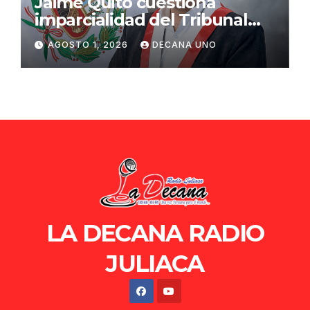
Jaime Quito cuestiona
imparcialidad del Tribunal
Constitucional tras liberación
AGOSTO 1, 2026
DECANA UNO
de Ollanta Humala
LA DECANA RADIO
JULIACA