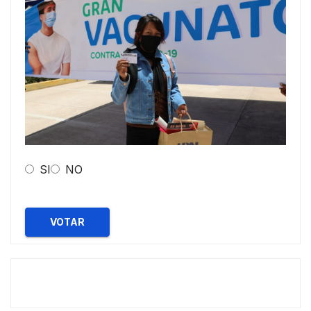
SI
NO
VOTAR