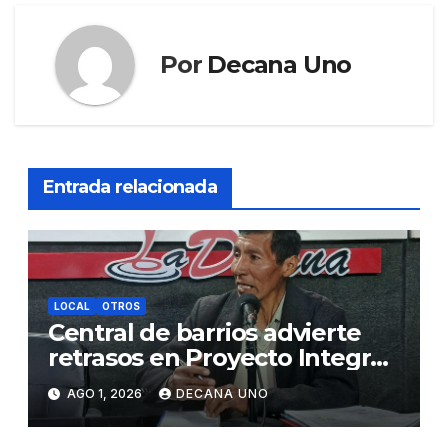
Por
Decana Uno
Entrada relacionada
LOCAL
OTROS
Central de barrios advierte
retrasos en Proyecto Integral
de Agua y Alcantarillado para
AGO 1, 2026
DECANA UNO
Juliaca