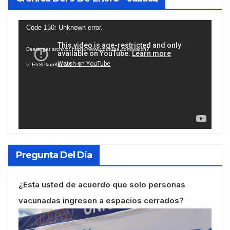
Reproductor
Code 150: Unknown error.
de
Descargar archivo: https://www.youtube.com/watch?
vídeo
v=EhSPkop8KPY&_=1
Pregunta Del Día
¿Esta usted de acuerdo que solo personas
vacunadas ingresen a espacios cerrados?