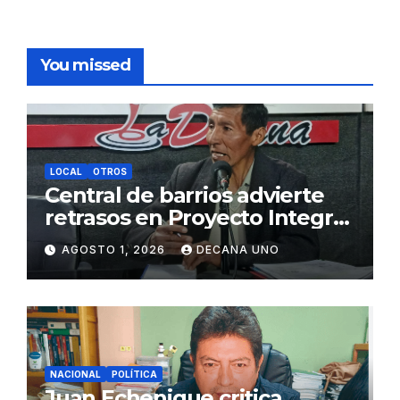
You missed
LOCAL
OTROS
Central de barrios advierte
retrasos en Proyecto Integral
de Agua y Alcantarillado para
AGOSTO 1, 2026
DECANA UNO
Juliaca
NACIONAL
POLÍTICA
Juan Echenique critica