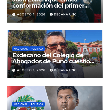
conformación del primer
gabinete ministerial de Keiko
AGOSTO 1, 2026
DECANA UNO
Fujimori
NACIONAL
POLÍTICA
Exdecano del Colegio de
Abogados de Puno cuestiona
propuestas sobre seguridad
AGOSTO 1, 2026
DECANA UNO
ciudadana
NACIONAL
POLÍTICA