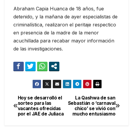
Abraham Capia Huanca de 18 años, fue
detenido, y la mañana de ayer especialistas de
criminalística, realizaron el peritaje respectico
en presencia de la madre de la menor
acuchillada para recabar mayor información
de las investigaciones.
Hoy se desarrolló el
La Qashwa de san
Navegación
sorteo para las
Sebastián o ‘carnaval
vacantes ofrecidas
chico’ se vivió con
de
por el JAE de Juliaca
mucho entusiasmo
entradas