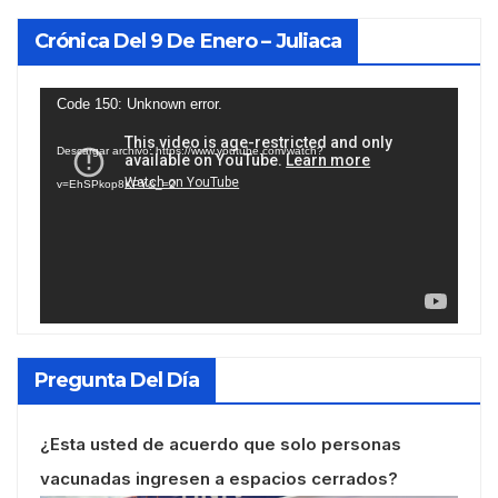
Crónica Del 9 De Enero – Juliaca
Reproductor
Code 150: Unknown error.
de
Descargar archivo: https://www.youtube.com/watch?
vídeo
v=EhSPkop8KPY&_=2
Pregunta Del Día
¿Esta usted de acuerdo que solo personas
vacunadas ingresen a espacios cerrados?