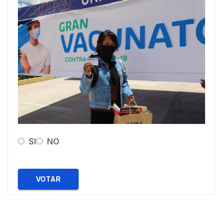
SI
NO
VOTAR