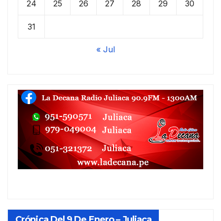
24
25
26
27
28
29
30
31
« Jul
Crónica Del 9 De Enero – Juliaca