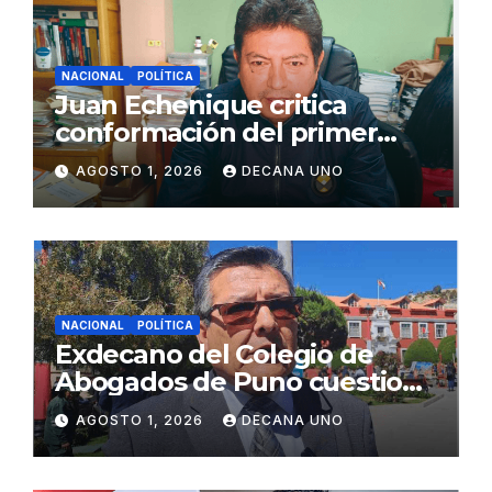
NACIONAL
POLÍTICA
Juan Echenique critica
conformación del primer
gabinete ministerial de Keiko
AGOSTO 1, 2026
DECANA UNO
Fujimori
NACIONAL
POLÍTICA
Exdecano del Colegio de
Abogados de Puno cuestiona
propuestas sobre seguridad
AGOSTO 1, 2026
DECANA UNO
ciudadana