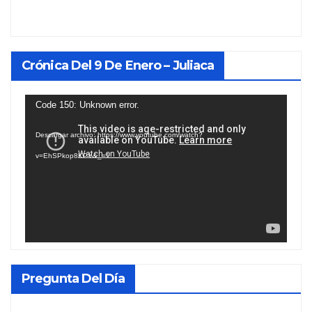
Crónica Del 9 De Enero – Juliaca
Reproductor
Code 150: Unknown error.
de
Descargar archivo: https://www.youtube.com/watch?
vídeo
v=EhSPkop8KPY&_=1
Pregunta Del Día