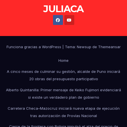
JULIACA
Funciona gracias a WordPress
|
Tema: Newsup de
Themeansar
Home
A cinco meses de culminar su gestión, alcalde de Puno iniciará
20 obras del presupuesto participativo
Alberto Quintanilla: Primer mensaje de Keiko Fujimori evidenciará
si existe un verdadero plan de gobierno
Carretera Checa–Mazocruz iniciará nueva etapa de ejecución
tras autorización de Provías Nacional
Cierre de la frontera con Bolivia impulsó el alza del precio de