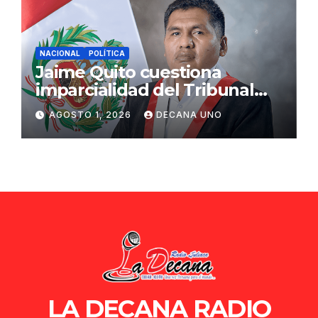
NACIONAL
POLÍTICA
Jaime Quito cuestiona
imparcialidad del Tribunal
Constitucional tras liberación
AGOSTO 1, 2026
DECANA UNO
de Ollanta Humala
LA DECANA RADIO