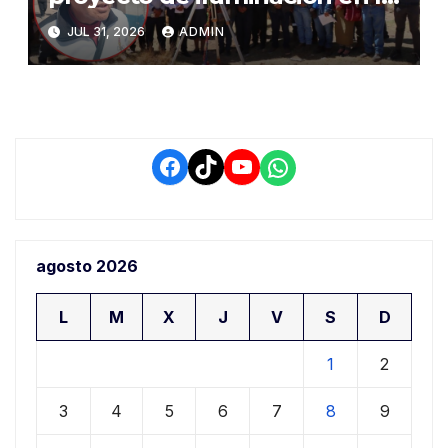
salida a Puno y alertan por
JUL 31, 2026
ADMIN
demora que pone en riesgo a
conductores
Facebook
TikTok
YouTube
WhatsApp
agosto 2026
L
M
X
J
V
S
D
1
2
3
4
5
6
7
8
9