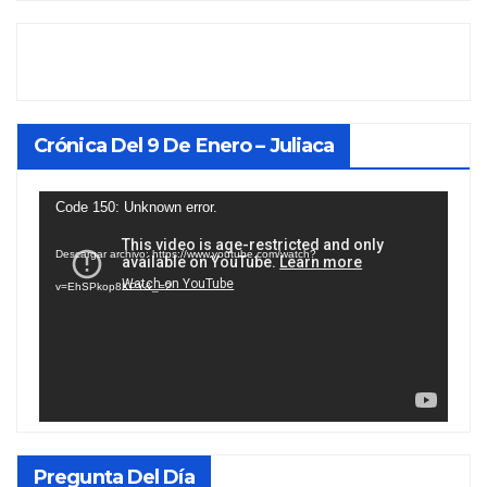
Crónica Del 9 De Enero – Juliaca
Reproductor
Code 150: Unknown error.
de
Descargar archivo: https://www.youtube.com/watch?
vídeo
v=EhSPkop8KPY&_=2
Pregunta Del Día