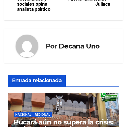
entradas
sociales opina
Juliaca
analista político
Por
Decana Uno
Entrada relacionada
NACIONAL
REGIONAL
Pucará aún no supera la crisis: