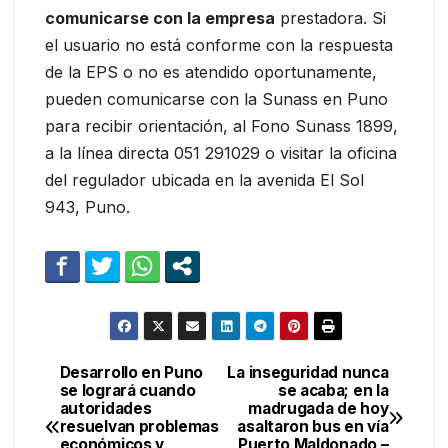
comunicarse con la empresa
prestadora. Si
el usuario no está conforme con la respuesta
de la EPS o no es atendido oportunamente,
pueden comunicarse con la Sunass en Puno
para recibir orientación, al Fono Sunass 1899,
a la línea directa 051 291029 o visitar la oficina
del regulador ubicada en la avenida El Sol
943, Puno.
Desarrollo en Puno
La inseguridad nunca
Navegación
se logrará cuando
se acaba; en la
autoridades
madrugada de hoy
de
resuelvan problemas
asaltaron bus en vía
económicos y
Puerto Maldonado –