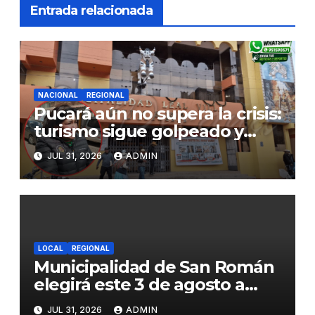
Entrada relacionada
NACIONAL
REGIONAL
Pucará aún no supera la crisis:
turismo sigue golpeado y
alcaldesa exige al nuevo
JUL 31, 2026
ADMIN
Gobierno fondos para obras
paralizadas
LOCAL
REGIONAL
Municipalidad de San Román
elegirá este 3 de agosto a
representantes del Comité
JUL 31, 2026
ADMIN