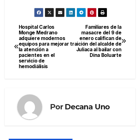
Hospital Carlos
Familiares de la
Navegación
Monge Medrano
masacre del 9 de
adquiere modernos
enero califican de
de
equipos para mejorar
traición del alcalde de
la atención a
Juliaca al bailar con
entradas
pacientes en el
Dina Boluarte
servicio de
hemodiálisis
Por
Decana Uno