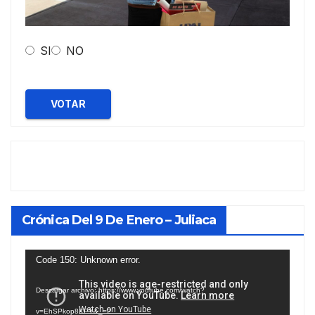
SI
NO
VOTAR
Crónica Del 9 De Enero – Juliaca
Reproductor
Code 150: Unknown error.
de
Descargar archivo: https://www.youtube.com/watch?
vídeo
v=EhSPkop8KPY&_=2