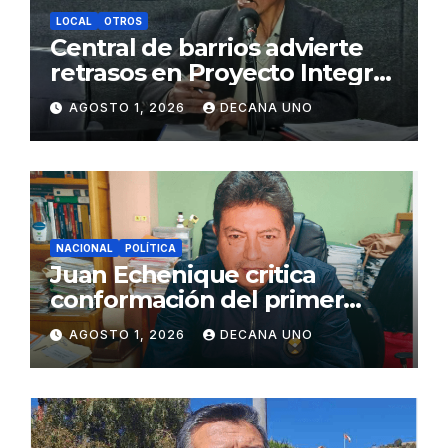
LOCAL
OTROS
Central de barrios advierte
retrasos en Proyecto Integral
de Agua y Alcantarillado para
AGOSTO 1, 2026
DECANA UNO
Juliaca
NACIONAL
POLÍTICA
Juan Echenique critica
conformación del primer
gabinete ministerial de Keiko
AGOSTO 1, 2026
DECANA UNO
Fujimori