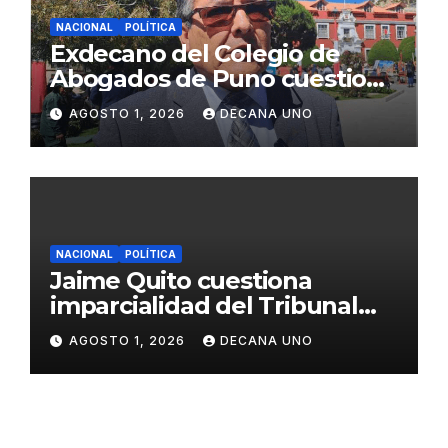
NACIONAL
POLÍTICA
Exdecano del Colegio de
Abogados de Puno cuestiona
propuestas sobre seguridad
AGOSTO 1, 2026
DECANA UNO
ciudadana
NACIONAL
POLÍTICA
Jaime Quito cuestiona
imparcialidad del Tribunal
Constitucional tras liberación
AGOSTO 1, 2026
DECANA UNO
de Ollanta Humala