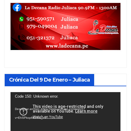
Crónica Del 9 De Enero – Juliaca
Reproductor
Code 150: Unknown error.
de
Descargar archivo: https://www.youtube.com/watch?
vídeo
v=EhSPkop8KPY&_=1