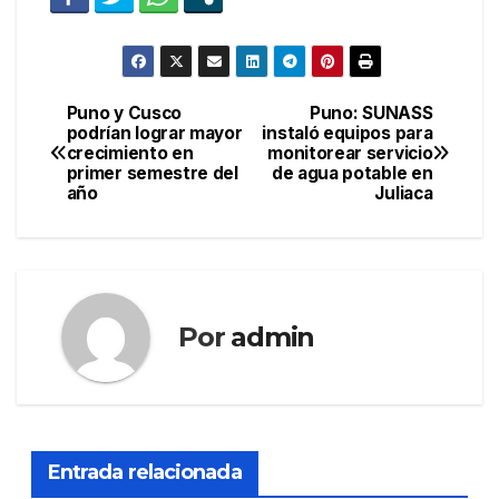
Puno y Cusco
Puno: SUNASS
Navegación
podrían lograr mayor
instaló equipos para
crecimiento en
monitorear servicio
de
primer semestre del
de agua potable en
año
Juliaca
entradas
Por
admin
Entrada relacionada