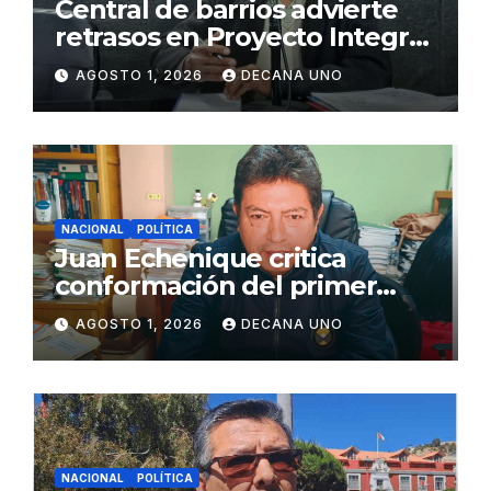
Central de barrios advierte
retrasos en Proyecto Integral
de Agua y Alcantarillado para
AGOSTO 1, 2026
DECANA UNO
Juliaca
NACIONAL
POLÍTICA
Juan Echenique critica
conformación del primer
gabinete ministerial de Keiko
AGOSTO 1, 2026
DECANA UNO
Fujimori
NACIONAL
POLÍTICA