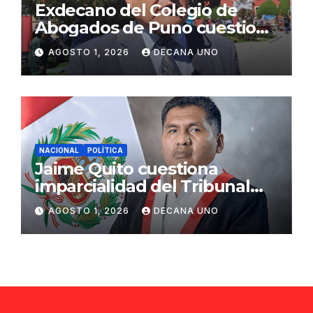
Exdecano del Colegio de
Abogados de Puno cuestiona
propuestas sobre seguridad
AGOSTO 1, 2026
DECANA UNO
ciudadana
NACIONAL
POLÍTICA
Jaime Quito cuestiona
imparcialidad del Tribunal
Constitucional tras liberación
AGOSTO 1, 2026
DECANA UNO
de Ollanta Humala