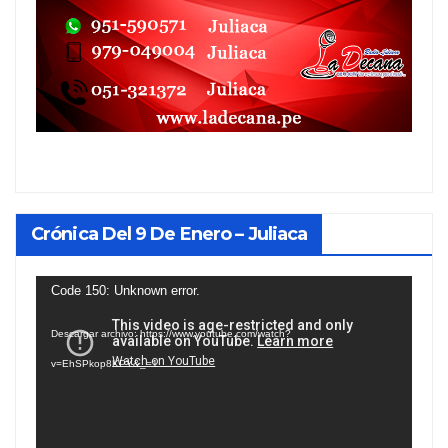
Crónica Del 9 De Enero – Juliaca
Reproductor
Code 150: Unknown error.
de
Descargar archivo: https://www.youtube.com/watch?
vídeo
v=EhSPkop8KPY&_=1