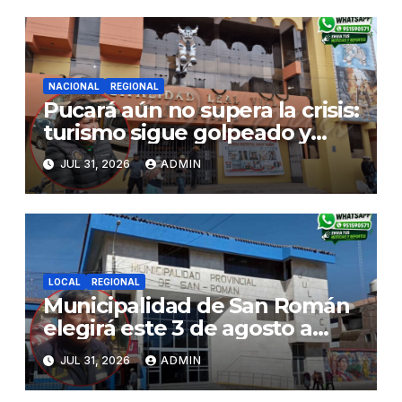
NACIONAL
REGIONAL
Pucará aún no supera la crisis:
turismo sigue golpeado y
alcaldesa exige al nuevo
JUL 31, 2026
ADMIN
Gobierno fondos para obras
paralizadas
LOCAL
REGIONAL
Municipalidad de San Román
elegirá este 3 de agosto a
representantes del Comité
JUL 31, 2026
ADMIN
de Seguridad y Salud en el
Trabajo