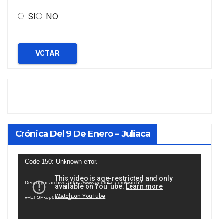
SI
NO
VOTAR
Crónica Del 9 De Enero – Juliaca
Reproductor
Code 150: Unknown error.
de
Descargar archivo: https://www.youtube.com/watch?
vídeo
v=EhSPkop8KPY&_=2