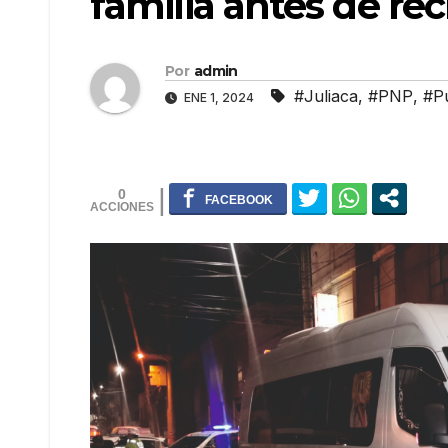
familia antes de rec
Por
admin
#Juliaca
,
#PNP
,
#P
ENE 1, 2024
0