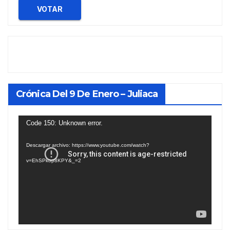
VOTAR
Crónica Del 9 De Enero – Juliaca
Reproductor
Code 150: Unknown error.
de
Descargar archivo: https://www.youtube.com/watch?
vídeo
v=EhSPkop8KPY&_=2