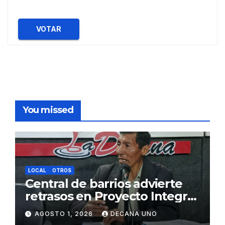
VOTAR
You missed
LOCAL
OTROS
Central de barrios advierte
retrasos en Proyecto Integral
de Agua y Alcantarillado para
AGOSTO 1, 2026
DECANA UNO
Juliaca