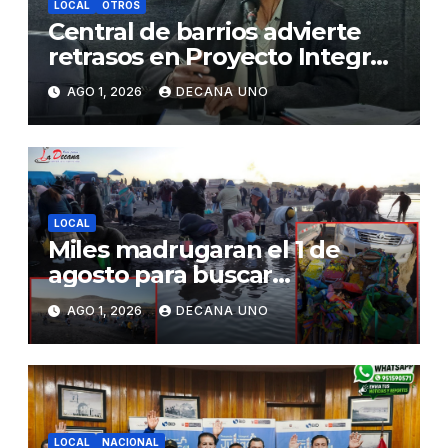
LOCAL
OTROS
Central de barrios advierte
retrasos en Proyecto Integral
de Agua y Alcantarillado para
AGO 1, 2026
DECANA UNO
Juliaca
LOCAL
Miles madrugaran el 1 de
agosto para buscar
piedrecillas en los ríos y
AGO 1, 2026
DECANA UNO
realizar la challa por la
riqueza y la prosperidad
LOCAL
NACIONAL