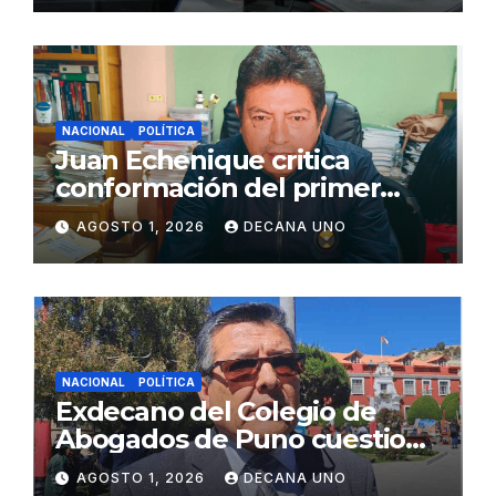
NACIONAL
POLÍTICA
Juan Echenique critica
conformación del primer
gabinete ministerial de Keiko
AGOSTO 1, 2026
DECANA UNO
Fujimori
NACIONAL
POLÍTICA
Exdecano del Colegio de
Abogados de Puno cuestiona
propuestas sobre seguridad
AGOSTO 1, 2026
DECANA UNO
ciudadana