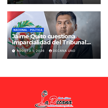
NACIONAL
POLÍTICA
Jaime Quito cuestiona
imparcialidad del Tribunal
Constitucional tras liberación
AGOSTO 1, 2026
DECANA UNO
de Ollanta Humala