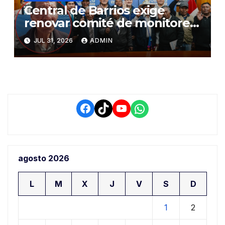
Central de Barrios exige
renovar comité de monitoreo
del PIAA por presuntos
JUL 31, 2026
ADMIN
conflictos de interés y
retrasos
Facebook
TikTok
YouTube
WhatsApp
agosto 2026
L
M
X
J
V
S
D
1
2