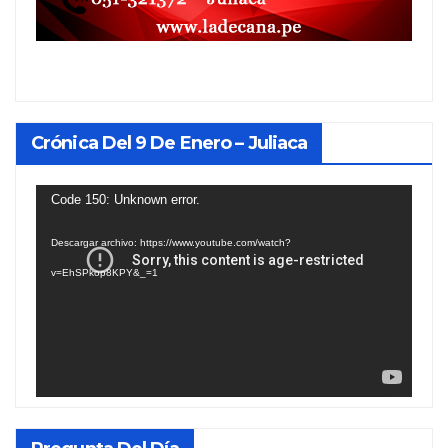
Crónica Del 9 De Enero – Juliaca
Reproductor
Code 150: Unknown error.
de
Descargar archivo: https://www.youtube.com/watch?
vídeo
v=EhSPkop8KPY&_=1