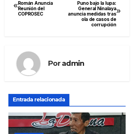
Navegación
Román Anuncia
Puno bajo la lupa:
Reunión del
General Ninalaya
de
COPROSEC
anuncia medidas tras
ola de casos de
entradas
corrupción
Por
admin
Entrada relacionada