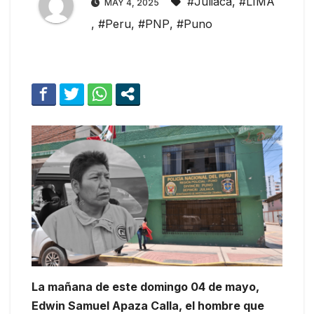
#Juliaca
,
#LIMA
MAY 4, 2025
,
#Peru
,
#PNP
,
#Puno
La mañana de este domingo 04 de mayo,
Edwin Samuel Apaza Calla, el hombre que