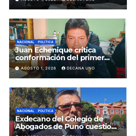
Juliaca
NACIONAL
POLÍTICA
Juan Echenique critica
conformación del primer
gabinete ministerial de Keiko
AGOSTO 1, 2026
DECANA UNO
Fujimori
NACIONAL
POLÍTICA
Exdecano del Colegio de
Abogados de Puno cuestiona
propuestas sobre seguridad