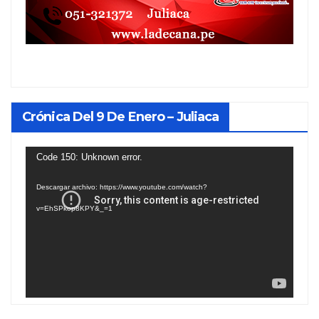
Crónica Del 9 De Enero – Juliaca
Reproductor
Code 150: Unknown error.
de
Descargar archivo: https://www.youtube.com/watch?
vídeo
v=EhSPkop8KPY&_=1