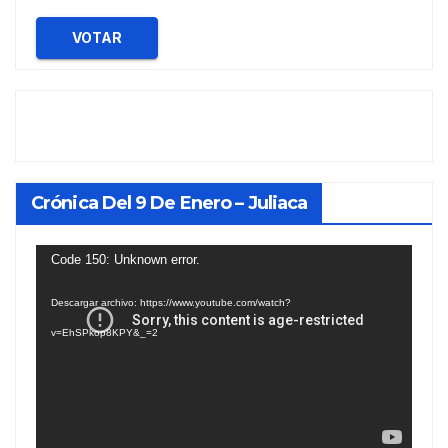
VOTAR
Crónica Del 9 De Enero – Juliaca
Reproductor
Code 150: Unknown error.
de
Descargar archivo: https://www.youtube.com/watch?
vídeo
v=EhSPkop8KPY&_=2