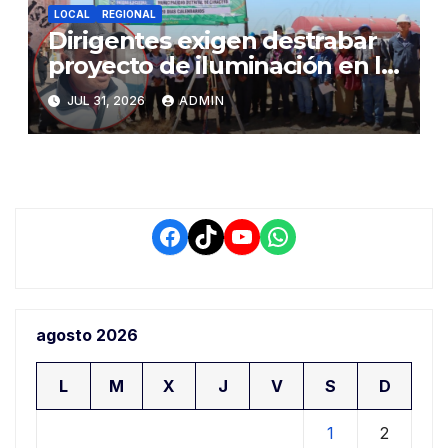
LOCAL
REGIONAL
Dirigentes exigen destrabar
proyecto de iluminación en la
salida a Puno y alertan por
JUL 31, 2026
ADMIN
demora que pone en riesgo a
conductores
Facebook
TikTok
YouTube
WhatsApp
agosto 2026
L
M
X
J
V
S
D
1
2