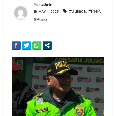
Por
admin
#Juliaca
,
#PNP
,
MAY 4, 2025
#Puno