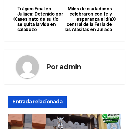
Trágico Final en
Miles de ciudadanos
Navegación
Juliaca: Detenido por
celebraron con fe y
asesinato de su tío
esperanza el día
de
se quita la vida en
central de la Feria de
calabozo
las Alasitas en Juliaca
entradas
Por
admin
Entrada relacionada