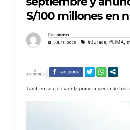
septiembre y anunc
S/100 millones en n
Por
admin
#Juliaca
,
#LIMA
,
#
JUL 18, 2025
0
También se colocará la primera piedra de tres