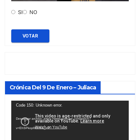
SI
NO
VOTAR
Crónica Del 9 De Enero – Juliaca
Reproductor
Code 150: Unknown error.
de
Descargar archivo: https://www.youtube.com/watch?
vídeo
v=EhSPkop8KPY&_=2