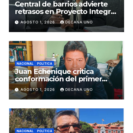
Central de barrios advierte
retrasos en Proyecto Integral
de Agua y Alcantarillado para
AGOSTO 1, 2026
DECANA UNO
Juliaca
NACIONAL
POLÍTICA
Juan Echenique critica
conformación del primer
gabinete ministerial de Keiko
AGOSTO 1, 2026
DECANA UNO
Fujimori
NACIONAL
POLÍTICA