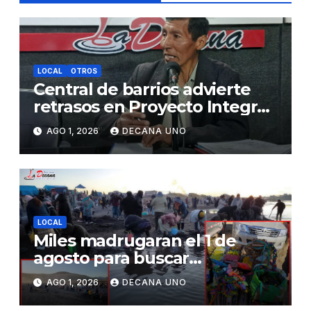
LOCAL
OTROS
Central de barrios advierte
retrasos en Proyecto Integral
de Agua y Alcantarillado para
AGO 1, 2026
DECANA UNO
Juliaca
LOCAL
Miles madrugaran el 1 de
agosto para buscar
piedrecillas en los ríos y
AGO 1, 2026
DECANA UNO
realizar la challa por la
riqueza y la prosperidad