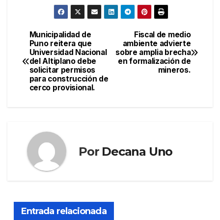
Municipalidad de
Fiscal de medio
Navegación
Puno reitera que
ambiente advierte
Universidad Nacional
sobre amplia brecha
de
del Altiplano debe
en formalización de
solicitar permisos
mineros.
entradas
para construcción de
cerco provisional.
Por
Decana Uno
Entrada relacionada