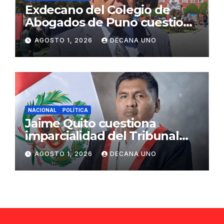
Exdecano del Colegio de
Abogados de Puno cuestiona
propuestas sobre seguridad
AGOSTO 1, 2026
DECANA UNO
ciudadana
NACIONAL
POLÍTICA
Jaime Quito cuestiona
imparcialidad del Tribunal
Constitucional tras liberación
AGOSTO 1, 2026
DECANA UNO
de Ollanta Humala