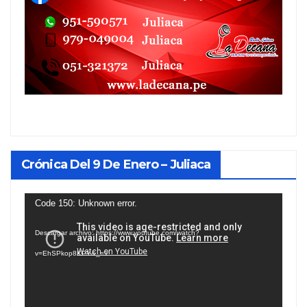
Crónica Del 9 De Enero – Juliaca
Reproductor
Code 150: Unknown error.
de
Descargar archivo: https://www.youtube.com/watch?
vídeo
v=EhSPkop8KPY&_=1