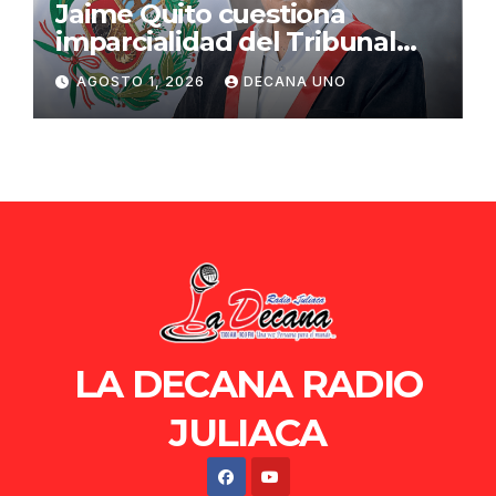
Jaime Quito cuestiona
imparcialidad del Tribunal
Constitucional tras liberación
AGOSTO 1, 2026
DECANA UNO
de Ollanta Humala
LA DECANA RADIO
JULIACA