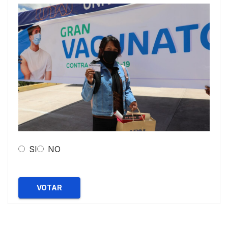
SI
NO
VOTAR