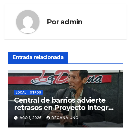
Por
admin
Entrada relacionada
LOCAL
OTROS
Central de barrios advierte
retrasos en Proyecto Integral
de Agua y Alcantarillado para
AGO 1, 2026
DECANA UNO
Juliaca