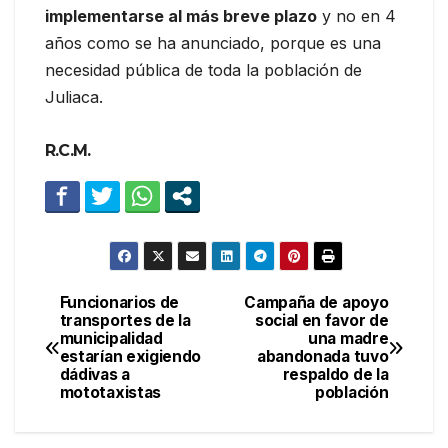
implementarse al más breve plazo
y no en 4
años como se ha anunciado, porque es una
necesidad pública de toda la población de
Juliaca.
R.C.M.
Funcionarios de
Campaña de apoyo
Navegación
transportes de la
social en favor de
municipalidad
una madre
de
estarían exigiendo
abandonada tuvo
dádivas a
respaldo de la
entradas
mototaxistas
población