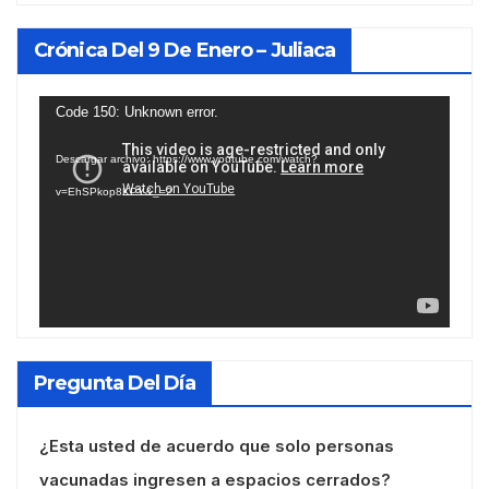
Crónica Del 9 De Enero – Juliaca
Reproductor
Code 150: Unknown error.
de
Descargar archivo: https://www.youtube.com/watch?
vídeo
v=EhSPkop8KPY&_=2
Pregunta Del Día
¿Esta usted de acuerdo que solo personas
vacunadas ingresen a espacios cerrados?