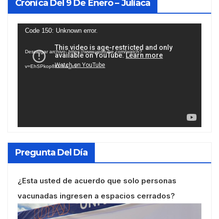
Crónica Del 9 De Enero – Juliaca
Reproductor
Code 150: Unknown error.
de
Descargar archivo: https://www.youtube.com/watch?
vídeo
v=EhSPkop8KPY&_=1
Pregunta Del Día
¿Esta usted de acuerdo que solo personas
vacunadas ingresen a espacios cerrados?