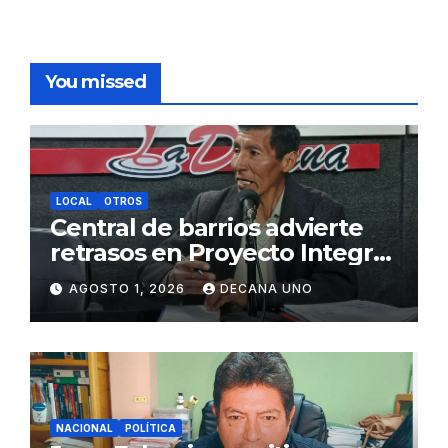
You missed
LOCAL
OTROS
Central de barrios advierte
retrasos en Proyecto Integral
de Agua y Alcantarillado para
AGOSTO 1, 2026
DECANA UNO
Juliaca
NACIONAL
POLÍTICA