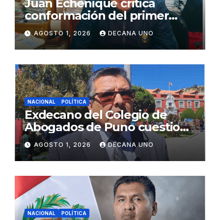
Juan Echenique critica
conformación del primer
gabinete ministerial de Keiko
AGOSTO 1, 2026
DECANA UNO
Fujimori
NACIONAL
POLÍTICA
Exdecano del Colegio de
Abogados de Puno cuestiona
propuestas sobre seguridad
AGOSTO 1, 2026
DECANA UNO
ciudadana
NACIONAL
POLÍTICA