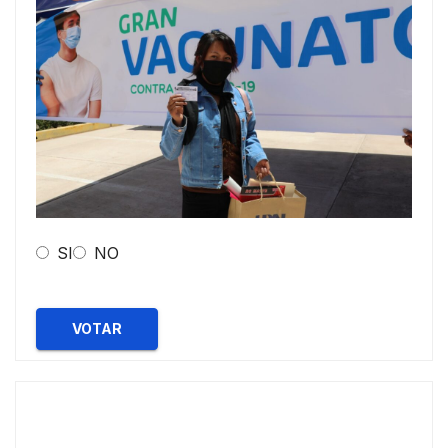
SI
NO
VOTAR