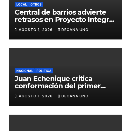
LOCAL
OTROS
Central de barrios advierte
retrasos en Proyecto Integral
de Agua y Alcantarillado para
AGOSTO 1, 2026
DECANA UNO
Juliaca
NACIONAL
POLÍTICA
Juan Echenique critica
conformación del primer
gabinete ministerial de Keiko
AGOSTO 1, 2026
DECANA UNO
Fujimori