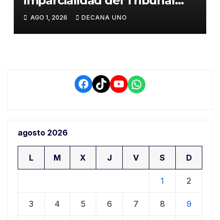
imparcialidad del Tribunal
Constitucional tras liberación
AGO 1, 2026
DECANA UNO
de Ollanta Humala
Facebook
TikTok
YouTube
WhatsApp
agosto 2026
L
M
X
J
V
S
D
1
2
3
4
5
6
7
8
9