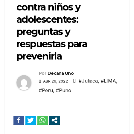
contra niños y
adolescentes:
preguntas y
respuestas para
prevenirla
Por
Decana Uno
#Juliaca
,
#LIMA
,
ABR 26, 2022
#Peru
,
#Puno