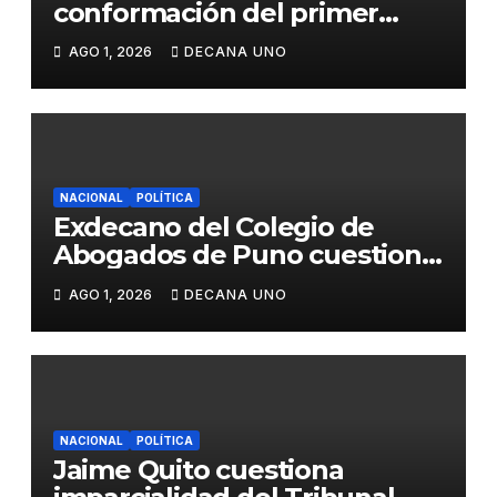
conformación del primer
gabinete ministerial de Keiko
AGO 1, 2026
DECANA UNO
Fujimori
NACIONAL
POLÍTICA
Exdecano del Colegio de
Abogados de Puno cuestiona
propuestas sobre seguridad
AGO 1, 2026
DECANA UNO
ciudadana
NACIONAL
POLÍTICA
Jaime Quito cuestiona