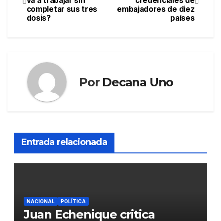
va a trabajar sin
credenciales de
de
completar sus tres
embajadores de diez
dosis?
países
entradas
Por
Decana Uno
Entrada relacionada
NACIONAL
POLÍTICA
Juan Echenique critica