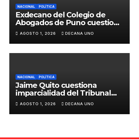
NACIONAL
POLÍTICA
Exdecano del Colegio de
Abogados de Puno cuestiona
propuestas sobre seguridad
AGOSTO 1, 2026
DECANA UNO
ciudadana
NACIONAL
POLÍTICA
Jaime Quito cuestiona
imparcialidad del Tribunal
Constitucional tras liberación
AGOSTO 1, 2026
DECANA UNO
de Ollanta Humala