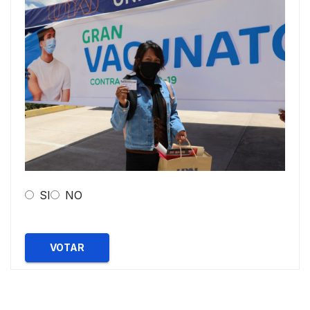
SI
NO
VOTAR