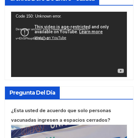
Reproductor
Code 150: Unknown error.
de
Descargar archivo: https://www.youtube.com/watch?
vídeo
v=EhSPkop8KPY&_=1
Pregunta Del Día
¿Esta usted de acuerdo que solo personas
vacunadas ingresen a espacios cerrados?