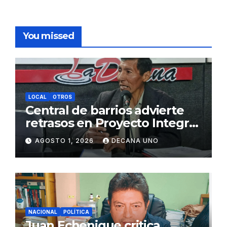
You missed
LOCAL
OTROS
Central de barrios advierte
retrasos en Proyecto Integral
de Agua y Alcantarillado para
AGOSTO 1, 2026
DECANA UNO
Juliaca
NACIONAL
POLÍTICA
Juan Echenique critica