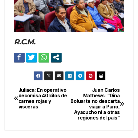
R.C.M.
Juliaca: En operativo
Juan Carlos
Navegación
decomisa 40 kilos de
Mathews: “Dina
carnes rojas y
Boluarte no descarta
de
vísceras
viajar a Puno,
Ayacucho ni a otras
entradas
regiones del país”