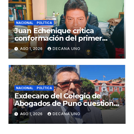
NACIONAL
POLÍTICA
Juan Echenique critica
conformación del primer
gabinete ministerial de Keiko
AGO 1, 2026
DECANA UNO
Fujimori
NACIONAL
POLÍTICA
Exdecano del Colegio de
Abogados de Puno cuestiona
propuestas sobre seguridad
AGO 1, 2026
DECANA UNO
ciudadana