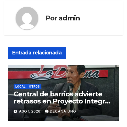
Por
admin
Entrada relacionada
LOCAL
OTROS
Central de barrios advierte
retrasos en Proyecto Integral
de Agua y Alcantarillado para
AGO 1, 2026
DECANA UNO
Juliaca