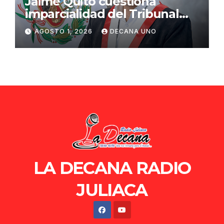
Jaime Quito cuestiona
imparcialidad del Tribunal
Constitucional tras liberación
AGOSTO 1, 2026
DECANA UNO
de Ollanta Humala
LA DECANA RADIO
JULIACA