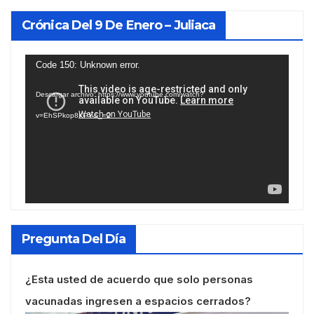
Crónica Del 9 De Enero – Juliaca
Reproductor
Code 150: Unknown error.
de
Descargar archivo: https://www.youtube.com/watch?
vídeo
v=EhSPkop8KPY&_=2
Pregunta Del Día
¿Esta usted de acuerdo que solo personas
vacunadas ingresen a espacios cerrados?