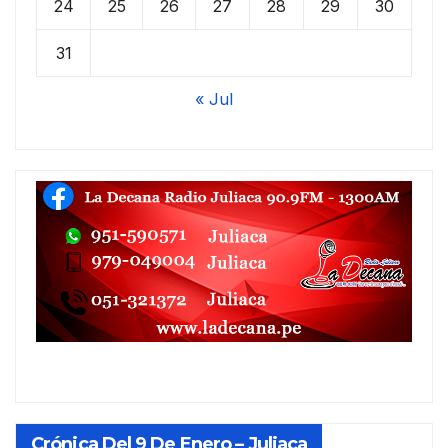
24
25
26
27
28
29
30
31
« Jul
Crónica Del 9 De Enero – Juliaca