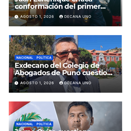
conformación del primer
gabinete ministerial de Keiko
AGOSTO 1, 2026
DECANA UNO
Fujimori
NACIONAL
POLÍTICA
Exdecano del Colegio de
Abogados de Puno cuestiona
propuestas sobre seguridad
AGOSTO 1, 2026
DECANA UNO
ciudadana
NACIONAL
POLÍTICA