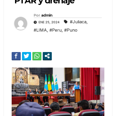
PTAR y drenaje
Por
admin
#Juliaca
,
ENE 25, 2024
#LIMA
,
#Peru
,
#Puno