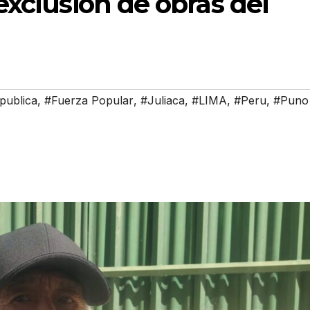
exclusión de obras del
publica
,
#Fuerza Popular
,
#Juliaca
,
#LIMA
,
#Peru
,
#Puno