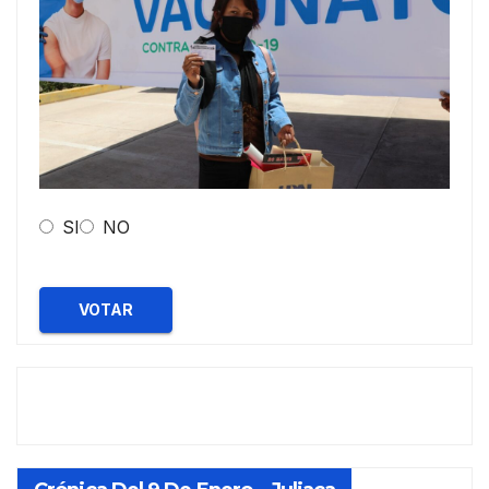
SI
NO
VOTAR