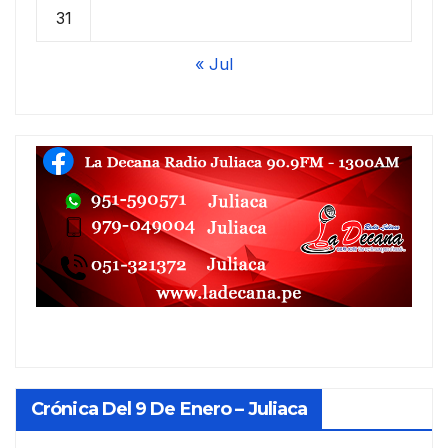
31
« Jul
Crónica Del 9 De Enero – Juliaca