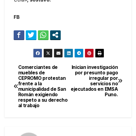
FB
Comerciantes de
Inician investigación
Navegación
muebles de
por presunto pago
CEPROMO protestan
irregular por
de
frente a la
servicios no
municipalidad de San
ejecutados en EMSA
entradas
Román exigiendo
Puno.
respeto a su derecho
al trabajo