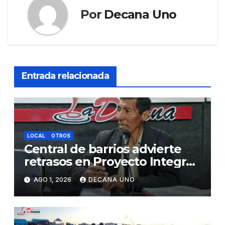
Por
Decana Uno
Entrada relacionada
LOCAL
OTROS
Central de barrios advierte
retrasos en Proyecto Integral
de Agua y Alcantarillado para
AGO 1, 2026
DECANA UNO
Juliaca