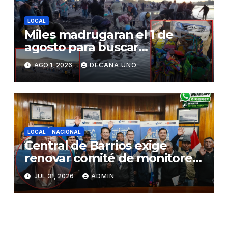
LOCAL
Miles madrugaran el 1 de
agosto para buscar
piedrecillas en los ríos y
AGO 1, 2026
DECANA UNO
realizar la challa por la
riqueza y la prosperidad
LOCAL
NACIONAL
Central de Barrios exige
renovar comité de monitoreo
del PIAA por presuntos
JUL 31, 2026
ADMIN
conflictos de interés y
retrasos