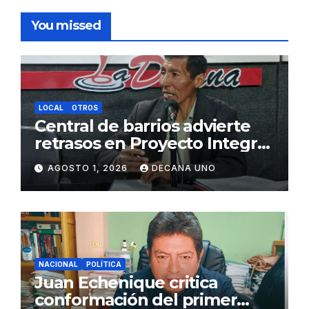
You missed
LOCAL
OTROS
Central de barrios advierte
retrasos en Proyecto Integral
de Agua y Alcantarillado para
AGOSTO 1, 2026
DECANA UNO
Juliaca
NACIONAL
POLÍTICA
Juan Echenique critica
conformación del primer