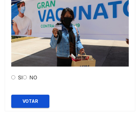
SI
NO
VOTAR