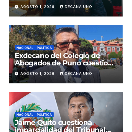
gabinete ministerial de Keiko
AGOSTO 1, 2026
DECANA UNO
Fujimori
NACIONAL
POLÍTICA
Exdecano del Colegio de
Abogados de Puno cuestiona
propuestas sobre seguridad
AGOSTO 1, 2026
DECANA UNO
ciudadana
NACIONAL
POLÍTICA
Jaime Quito cuestiona
imparcialidad del Tribunal