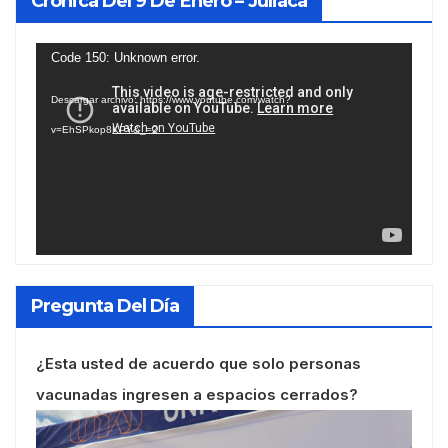
Crónica Del 9 De Enero – Juliaca
Reproductor
Code 150: Unknown error.
de
Descargar archivo: https://www.youtube.com/watch?
vídeo
v=EhSPkop8KPY&_=2
Pregunta Del Día
¿Esta usted de acuerdo que solo personas
vacunadas ingresen a espacios cerrados?