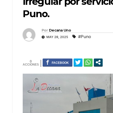
irregular por servi
Puno.
Por
Decana Uno
#Puno
MAY 28, 2025
0