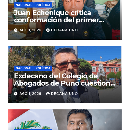
NACIONAL
POLÍTICA
Juan Echenique critica
conformación del primer
gabinete ministerial de Keiko
AGO 1, 2026
DECANA UNO
Fujimori
NACIONAL
POLÍTICA
Exdecano del Colegio de
Abogados de Puno cuestiona
propuestas sobre seguridad
AGO 1, 2026
DECANA UNO
ciudadana