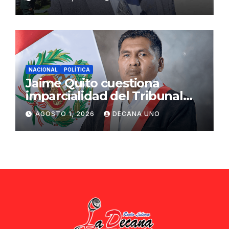
ciudadana
NACIONAL
POLÍTICA
Jaime Quito cuestiona
imparcialidad del Tribunal
Constitucional tras liberación
AGOSTO 1, 2026
DECANA UNO
de Ollanta Humala