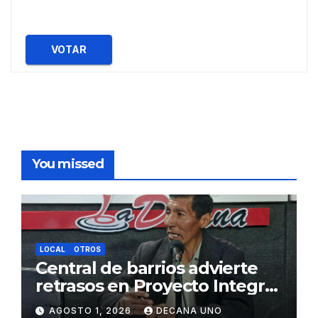
VOTAR
You missed
LOCAL
OTROS
Central de barrios advierte
retrasos en Proyecto Integral
de Agua y Alcantarillado para
AGOSTO 1, 2026
DECANA UNO