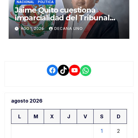
NACIONAL
POLÍTICA
Jaime Quito cuestiona
imparcialidad del Tribunal
Constitucional tras liberación
AGO 1, 2026
DECANA UNO
de Ollanta Humala
Facebook
TikTok
YouTube
WhatsApp
agosto 2026
L
M
X
J
V
S
D
1
2