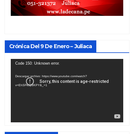
Crónica Del 9 De Enero – Juliaca
Reproductor
Code 150: Unknown error.
de
Descargar archivo: https://www.youtube.com/watch?
vídeo
v=EhSPkop8KPY&_=1