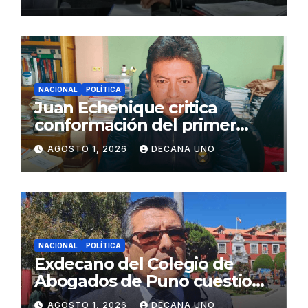
Juliaca
NACIONAL
POLÍTICA
Juan Echenique critica
conformación del primer
gabinete ministerial de Keiko
AGOSTO 1, 2026
DECANA UNO
Fujimori
NACIONAL
POLÍTICA
Exdecano del Colegio de
Abogados de Puno cuestiona
propuestas sobre seguridad
AGOSTO 1, 2026
DECANA UNO