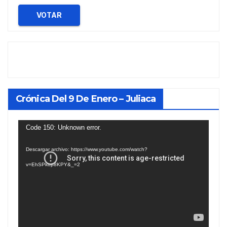
VOTAR
Crónica Del 9 De Enero – Juliaca
Reproductor
Code 150: Unknown error.
de
Descargar archivo: https://www.youtube.com/watch?
vídeo
v=EhSPkop8KPY&_=2