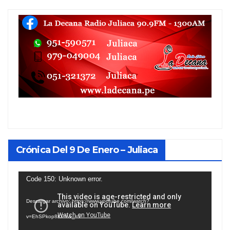
Crónica Del 9 De Enero – Juliaca
Reproductor
Code 150: Unknown error.
de
Descargar archivo: https://www.youtube.com/watch?
vídeo
v=EhSPkop8KPY&_=1