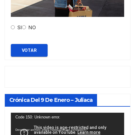
SI
NO
VOTAR
Crónica Del 9 De Enero – Juliaca
Reproductor
Code 150: Unknown error.
de
Descargar archivo: https://www.youtube.com/watch?
vídeo