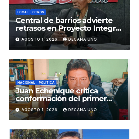
LOCAL
OTROS
Central de barrios advierte
retrasos en Proyecto Integral
de Agua y Alcantarillado para
AGOSTO 1, 2026
DECANA UNO
Juliaca
NACIONAL
POLÍTICA
Juan Echenique critica
conformación del primer
gabinete ministerial de Keiko
AGOSTO 1, 2026
DECANA UNO
Fujimori