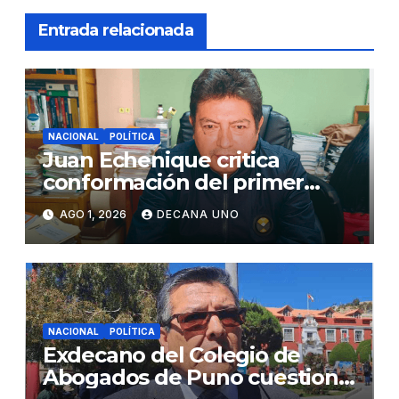
Entrada relacionada
NACIONAL
POLÍTICA
Juan Echenique critica
conformación del primer
gabinete ministerial de Keiko
AGO 1, 2026
DECANA UNO
Fujimori
NACIONAL
POLÍTICA
Exdecano del Colegio de
Abogados de Puno cuestiona