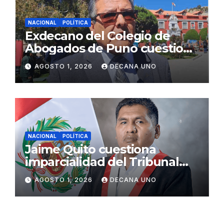
NACIONAL
POLÍTICA
Exdecano del Colegio de
Abogados de Puno cuestiona
propuestas sobre seguridad
AGOSTO 1, 2026
DECANA UNO
ciudadana
NACIONAL
POLÍTICA
Jaime Quito cuestiona
imparcialidad del Tribunal
Constitucional tras liberación
AGOSTO 1, 2026
DECANA UNO
de Ollanta Humala