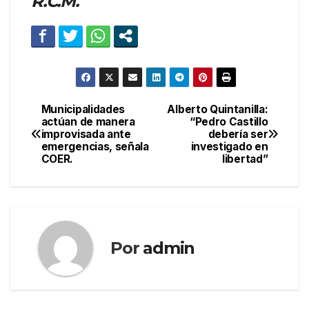
R.C.M.
Municipalidades
Alberto Quintanilla:
Navegación
actúan de manera
“Pedro Castillo
improvisada ante
debería ser
de
emergencias, señala
investigado en
COER.
libertad”
entradas
Por
admin