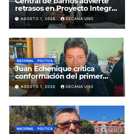
Central de barrios advierte
retrasos en Proyecto Integral
de Agua y Alcantarillado para
AGOSTO 1, 2026
DECANA UNO
Juliaca
NACIONAL
POLÍTICA
Juan Echenique critica
conformación del primer
gabinete ministerial de Keiko
AGOSTO 1, 2026
DECANA UNO
Fujimori
NACIONAL
POLÍTICA