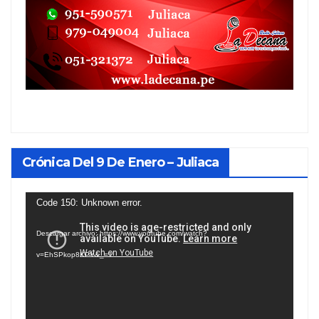
Crónica Del 9 De Enero – Juliaca
Reproductor
Code 150: Unknown error.
de
Descargar archivo: https://www.youtube.com/watch?
vídeo
v=EhSPkop8KPY&_=1