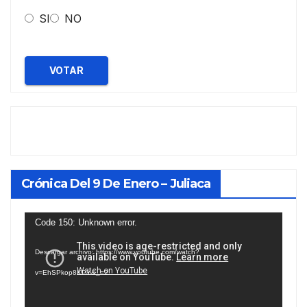
SI
NO
VOTAR
Crónica Del 9 De Enero – Juliaca
Reproductor
Code 150: Unknown error.
de
Descargar archivo: https://www.youtube.com/watch?
vídeo
v=EhSPkop8KPY&_=2