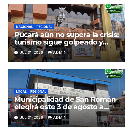
NACIONAL
REGIONAL
Pucará aún no supera la crisis:
turismo sigue golpeado y
alcaldesa exige al nuevo
JUL 31, 2026
ADMIN
Gobierno fondos para obras
paralizadas
LOCAL
REGIONAL
Municipalidad de San Román
elegirá este 3 de agosto a
representantes del Comité
JUL 31, 2026
ADMIN
de Seguridad y Salud en el
Trabajo