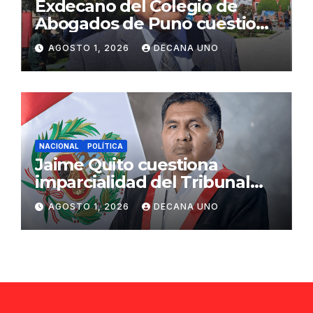
Exdecano del Colegio de
Abogados de Puno cuestiona
propuestas sobre seguridad
AGOSTO 1, 2026
DECANA UNO
ciudadana
NACIONAL
POLÍTICA
Jaime Quito cuestiona
imparcialidad del Tribunal
Constitucional tras liberación
AGOSTO 1, 2026
DECANA UNO
de Ollanta Humala