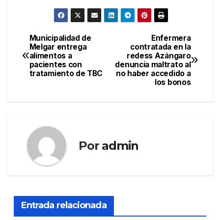
Municipalidad de
Enfermera
Navegación
Melgar entrega
contratada en la
alimentos a
redess Azángaro
de
pacientes con
denuncia maltrato al
tratamiento de TBC
no haber accedido a
entradas
los bonos
Por
admin
Entrada relacionada