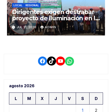
LOCAL
REGIONAL
Dirigentes exigen destrabar
proyecto de iluminación en la
salida a Puno y alertan por
JUL 31, 2026
ADMIN
demora que pone en riesgo a
conductores
Facebook
TikTok
YouTube
WhatsApp
agosto 2026
L
M
X
J
V
S
D
1
2