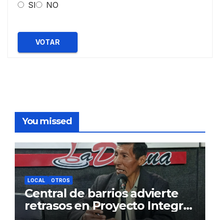
SI
NO
VOTAR
You missed
LOCAL
OTROS
Central de barrios advierte
retrasos en Proyecto Integral
de Agua y Alcantarillado para