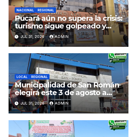
NACIONAL
REGIONAL
Pucará aún no supera la crisis:
turismo sigue golpeado y
alcaldesa exige al nuevo
JUL 31, 2026
ADMIN
Gobierno fondos para obras
paralizadas
LOCAL
REGIONAL
Municipalidad de San Román
elegirá este 3 de agosto a
representantes del Comité
JUL 31, 2026
ADMIN
de Seguridad y Salud en el
Trabajo