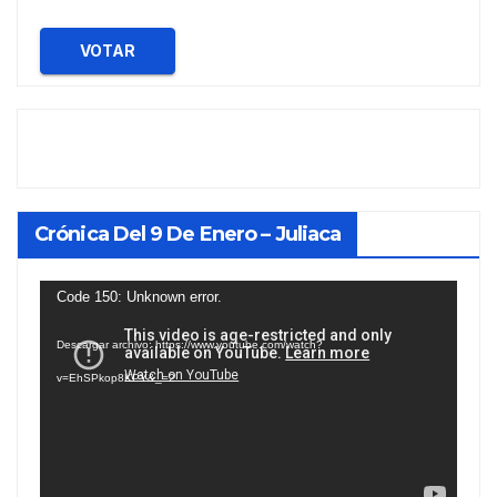
VOTAR
Crónica Del 9 De Enero – Juliaca
Reproductor
Code 150: Unknown error.
de
Descargar archivo: https://www.youtube.com/watch?
vídeo
v=EhSPkop8KPY&_=2