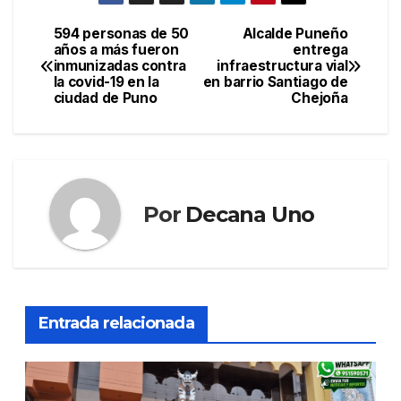
594 personas de 50
Alcalde Puneño
Navegación
años a más fueron
entrega
inmunizadas contra
infraestructura vial
de
la covid-19 en la
en barrio Santiago de
ciudad de Puno
Chejoña
entradas
Por
Decana Uno
Entrada relacionada