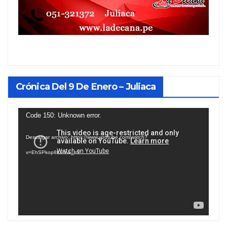
Crónica Del 9 De Enero – Juliaca
Reproductor
Code 150: Unknown error.
de
Descargar archivo: https://www.youtube.com/watch?
vídeo
v=EhSPkop8KPY&_=1