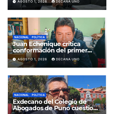
AGOSTO 1, 2026
DECANA UNO
Juliaca
NACIONAL
POLÍTICA
Juan Echenique critica
conformación del primer
gabinete ministerial de Keiko
AGOSTO 1, 2026
DECANA UNO
Fujimori
NACIONAL
POLÍTICA
Exdecano del Colegio de
Abogados de Puno cuestiona