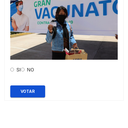
SI
NO
VOTAR