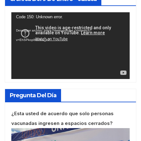
Reproductor
Code 150: Unknown error.
de
Descargar archivo: https://www.youtube.com/watch?
vídeo
v=EhSPkop8KPY&_=2
Pregunta Del Día
¿Esta usted de acuerdo que solo personas
vacunadas ingresen a espacios cerrados?