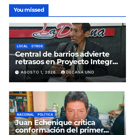
You missed
LOCAL
OTROS
Central de barrios advierte
retrasos en Proyecto Integral
de Agua y Alcantarillado para
AGOSTO 1, 2026
DECANA UNO
Juliaca
NACIONAL
POLÍTICA
Juan Echenique critica
conformación del primer