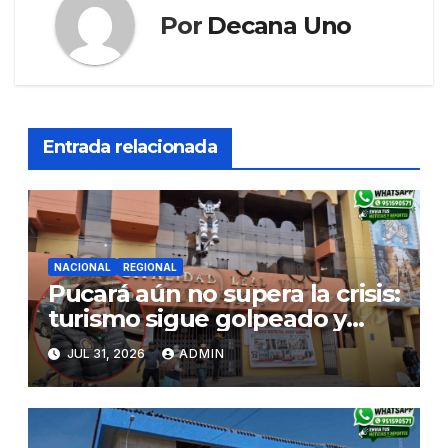
Por
Decana Uno
Entrada relacionada
NACIONAL
REGIONAL
Pucará aún no supera la crisis:
turismo sigue golpeado y
alcaldesa exige al nuevo
JUL 31, 2026
ADMIN
Gobierno fondos para obras
paralizadas