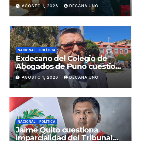
gabinete ministerial de Keiko
AGOSTO 1, 2026
DECANA UNO
Fujimori
NACIONAL
POLÍTICA
Exdecano del Colegio de
Abogados de Puno cuestiona
propuestas sobre seguridad
AGOSTO 1, 2026
DECANA UNO
ciudadana
NACIONAL
POLÍTICA
Jaime Quito cuestiona
imparcialidad del Tribunal