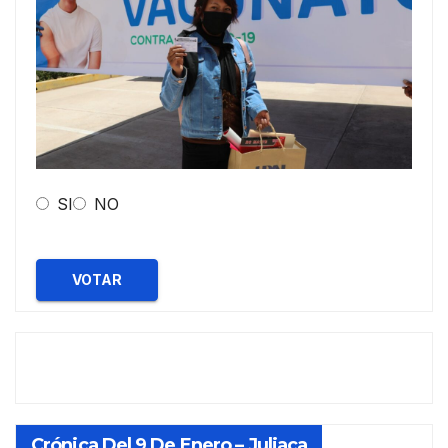
SI
NO
VOTAR
Crónica Del 9 De Enero – Juliaca