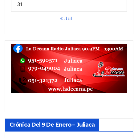
31
« Jul
Crónica Del 9 De Enero – Juliaca