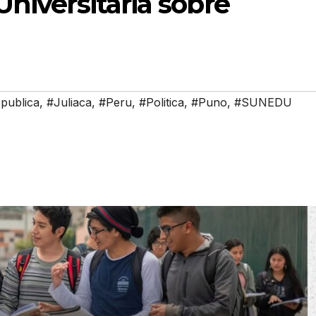
Universitaria sobre
publica
,
#Juliaca
,
#Peru
,
#Politica
,
#Puno
,
#SUNEDU