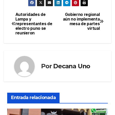
Autoridades de
Gobierno regional
Navegación
Lampa y
aún no implementa
representantes de
mesa de partes
de
electro puno se
virtual
reunieron
entradas
Por
Decana Uno
Entrada relacionada