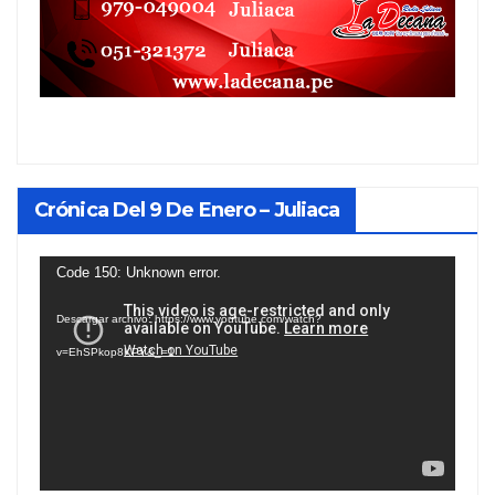
Crónica Del 9 De Enero – Juliaca
Reproductor
Code 150: Unknown error.
de
Descargar archivo: https://www.youtube.com/watch?
vídeo
v=EhSPkop8KPY&_=1