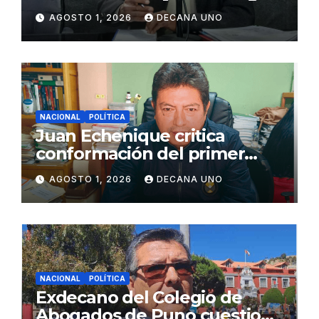
de Agua y Alcantarillado para
AGOSTO 1, 2026
DECANA UNO
Juliaca
NACIONAL
POLÍTICA
Juan Echenique critica
conformación del primer
gabinete ministerial de Keiko
AGOSTO 1, 2026
DECANA UNO
Fujimori
NACIONAL
POLÍTICA
Exdecano del Colegio de
Abogados de Puno cuestiona