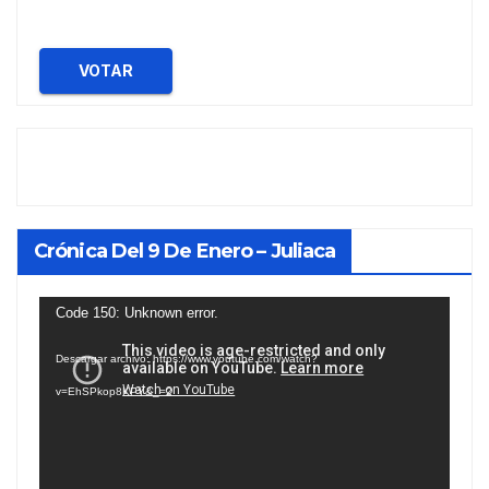
VOTAR
Crónica Del 9 De Enero – Juliaca
Reproductor
Code 150: Unknown error.
de
Descargar archivo: https://www.youtube.com/watch?
vídeo
v=EhSPkop8KPY&_=2