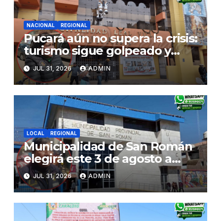
NACIONAL
REGIONAL
Pucará aún no supera la crisis:
turismo sigue golpeado y
alcaldesa exige al nuevo
JUL 31, 2026
ADMIN
Gobierno fondos para obras
paralizadas
LOCAL
REGIONAL
Municipalidad de San Román
elegirá este 3 de agosto a
representantes del Comité
JUL 31, 2026
ADMIN
de Seguridad y Salud en el
Trabajo