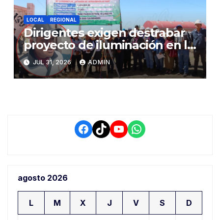
LOCAL
REGIONAL
Dirigentes exigen destrabar
proyecto de iluminación en la
salida a Puno y alertan por
JUL 31, 2026
ADMIN
demora que pone en riesgo a
conductores
Facebook
TikTok
YouTube
WhatsApp
agosto 2026
L
M
X
J
V
S
D