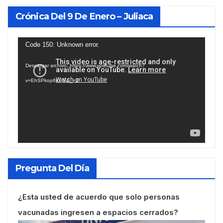
Crónica Del 9 De Enero – Juliaca
Reproductor
Code 150: Unknown error.
de
Descargar archivo: https://www.youtube.com/watch?
vídeo
v=EhSPkop8KPY&_=2
Pregunta Del Día
¿Esta usted de acuerdo que solo personas
vacunadas ingresen a espacios cerrados?