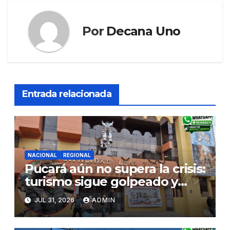
Por
Decana Uno
Entrada relacionada
NACIONAL
REGIONAL
Pucará aún no supera la crisis:
turismo sigue golpeado y
alcaldesa exige al nuevo
JUL 31, 2026
ADMIN
Gobierno fondos para obras
paralizadas