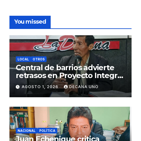
You missed
LOCAL
OTROS
Central de barrios advierte
retrasos en Proyecto Integral
de Agua y Alcantarillado para
AGOSTO 1, 2026
DECANA UNO
Juliaca
NACIONAL
POLÍTICA
Juan Echenique critica