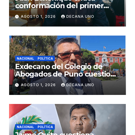
conformación del primer
gabinete ministerial de Keiko
AGOSTO 1, 2026
DECANA UNO
Fujimori
NACIONAL
POLÍTICA
Exdecano del Colegio de
Abogados de Puno cuestiona
propuestas sobre seguridad
AGOSTO 1, 2026
DECANA UNO
ciudadana
NACIONAL
POLÍTICA
Jaime Quito cuestiona