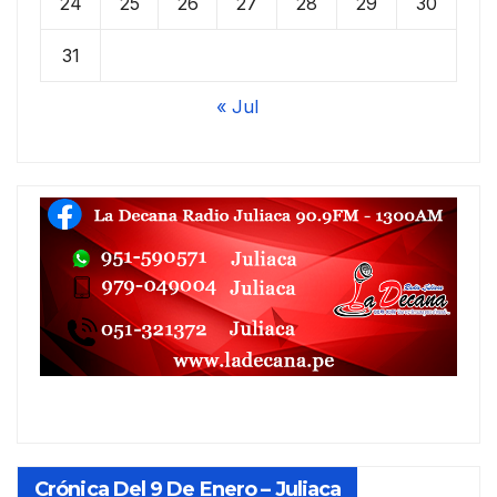
24
25
26
27
28
29
30
31
« Jul
Crónica Del 9 De Enero – Juliaca