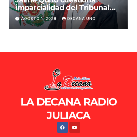
imparcialidad del Tribunal
Constitucional tras liberación
AGOSTO 1, 2026
DECANA UNO
de Ollanta Humala
LA DECANA RADIO
JULIACA