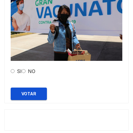
SI
NO
VOTAR