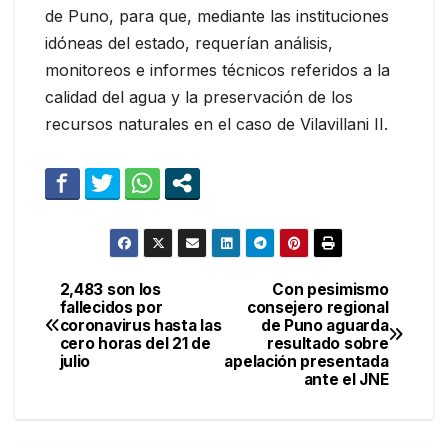
de Puno, para que, mediante las instituciones
idóneas del estado, requerían análisis,
monitoreos e informes técnicos referidos a la
calidad del agua y la preservación de los
recursos naturales en el caso de Vilavillani II.
2,483 son los
Con pesimismo
Navegación
fallecidos por
consejero regional
coronavirus hasta las
de Puno aguarda
de
cero horas del 21 de
resultado sobre
julio
apelación presentada
entradas
ante el JNE