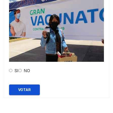
SI
NO
VOTAR