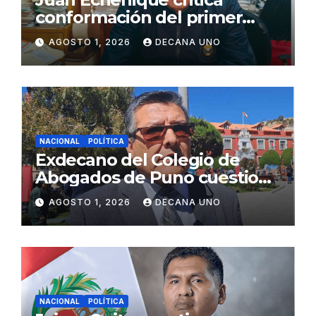
conformación del primer
gabinete ministerial de Keiko
AGOSTO 1, 2026
DECANA UNO
Fujimori
NACIONAL
POLÍTICA
Exdecano del Colegio de
Abogados de Puno cuestiona
propuestas sobre seguridad
AGOSTO 1, 2026
DECANA UNO
ciudadana
NACIONAL
POLÍTICA