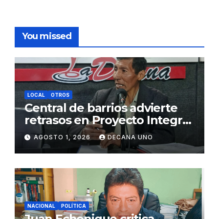
You missed
LOCAL
OTROS
Central de barrios advierte
retrasos en Proyecto Integral
de Agua y Alcantarillado para
AGOSTO 1, 2026
DECANA UNO
Juliaca
NACIONAL
POLÍTICA
Juan Echenique critica