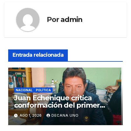
Por
admin
Entrada relacionada
NACIONAL
POLÍTICA
Juan Echenique critica
conformación del primer
gabinete ministerial de Keiko
AGO 1, 2026
DECANA UNO
Fujimori