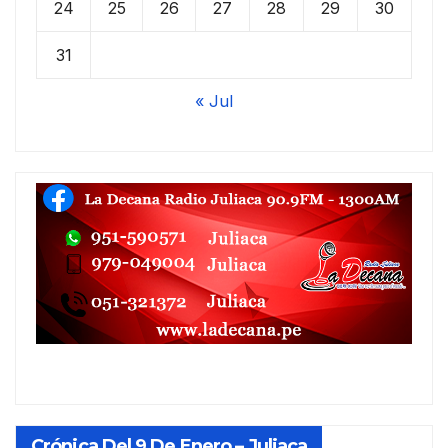
24
25
26
27
28
29
30
31
« Jul
Crónica Del 9 De Enero – Juliaca