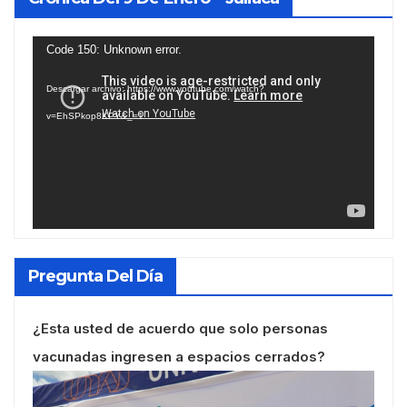
Reproductor
Code 150: Unknown error.
de
Descargar archivo: https://www.youtube.com/watch?
vídeo
v=EhSPkop8KPY&_=1
Pregunta Del Día
¿Esta usted de acuerdo que solo personas
vacunadas ingresen a espacios cerrados?