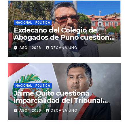
NACIONAL
POLÍTICA
Exdecano del Colegio de
Abogados de Puno cuestiona
propuestas sobre seguridad
AGO 1, 2026
DECANA UNO
ciudadana
NACIONAL
POLÍTICA
Jaime Quito cuestiona
imparcialidad del Tribunal
Constitucional tras liberación
AGO 1, 2026
DECANA UNO
de Ollanta Humala