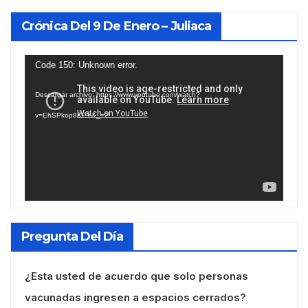
Crónica Del 9 De Enero – Juliaca
Reproductor
Code 150: Unknown error.
de
Descargar archivo: https://www.youtube.com/watch?
vídeo
v=EhSPkop8KPY&_=2
Pregunta Del Día
¿Esta usted de acuerdo que solo personas
vacunadas ingresen a espacios cerrados?