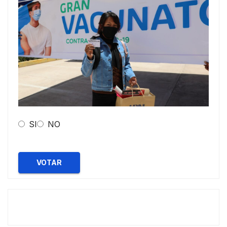
SI
NO
VOTAR