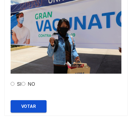
SI
NO
VOTAR