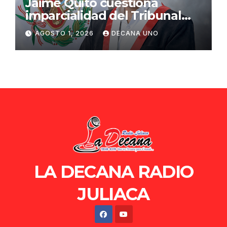
Jaime Quito cuestiona
imparcialidad del Tribunal
Constitucional tras liberación
AGOSTO 1, 2026
DECANA UNO
de Ollanta Humala
LA DECANA RADIO
JULIACA