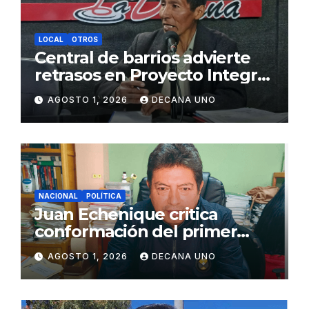
LOCAL
OTROS
Central de barrios advierte
retrasos en Proyecto Integral
de Agua y Alcantarillado para
AGOSTO 1, 2026
DECANA UNO
Juliaca
NACIONAL
POLÍTICA
Juan Echenique critica
conformación del primer
gabinete ministerial de Keiko
AGOSTO 1, 2026
DECANA UNO
Fujimori