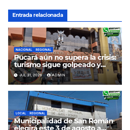
Entrada relacionada
NACIONAL
REGIONAL
Pucará aún no supera la crisis:
turismo sigue golpeado y
alcaldesa exige al nuevo
JUL 31, 2026
ADMIN
Gobierno fondos para obras
paralizadas
LOCAL
REGIONAL
Municipalidad de San Román
elegirá este 3 de agosto a