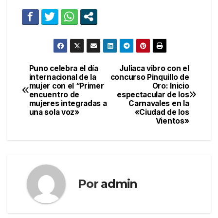
Puno celebra el día
Juliaca vibro con el
Navegación
internacional de la
concurso Pinquillo de
mujer con el “Primer
Oro: Inicio
de
encuentro de
espectacular de los
mujeres integradas a
Carnavales en la
entradas
una sola voz»
«Ciudad de los
Vientos»
Por
admin