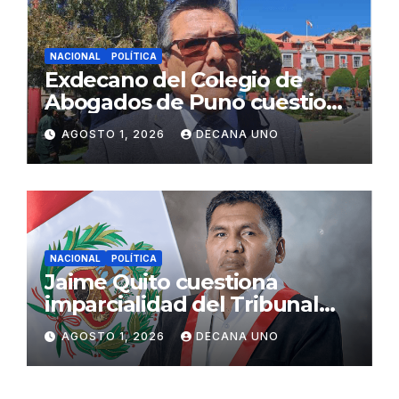
NACIONAL
POLÍTICA
Exdecano del Colegio de
Abogados de Puno cuestiona
propuestas sobre seguridad
AGOSTO 1, 2026
DECANA UNO
ciudadana
NACIONAL
POLÍTICA
Jaime Quito cuestiona
imparcialidad del Tribunal
Constitucional tras liberación
AGOSTO 1, 2026
DECANA UNO
de Ollanta Humala