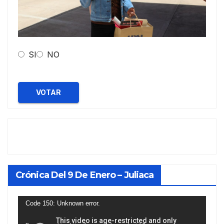
SI
NO
VOTAR
Crónica Del 9 De Enero – Juliaca
Reproductor
Code 150: Unknown error.
de