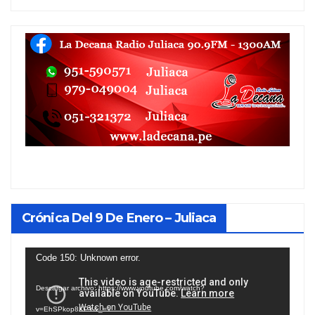
Crónica Del 9 De Enero – Juliaca
Reproductor
Code 150: Unknown error.
de
Descargar archivo: https://www.youtube.com/watch?
vídeo
v=EhSPkop8KPY&_=1