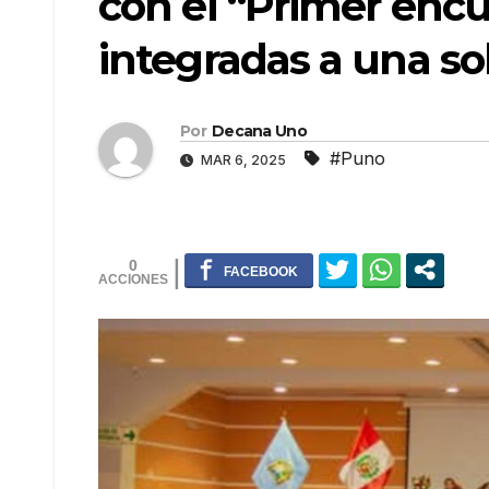
con el “Primer enc
integradas a una so
Por
Decana Uno
#Puno
MAR 6, 2025
0