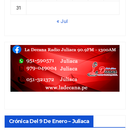
31
« Jul
Crónica Del 9 De Enero – Juliaca