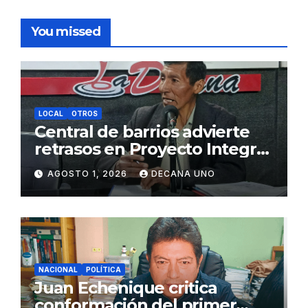
You missed
LOCAL
OTROS
Central de barrios advierte
retrasos en Proyecto Integral
de Agua y Alcantarillado para
AGOSTO 1, 2026
DECANA UNO
Juliaca
NACIONAL
POLÍTICA
Juan Echenique critica
conformación del primer