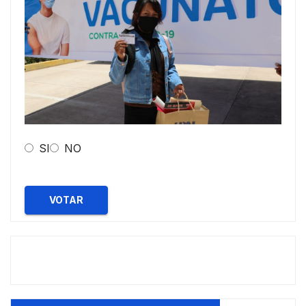
SI
NO
VOTAR