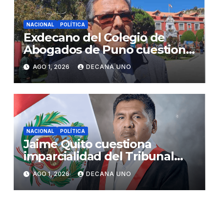
NACIONAL
POLÍTICA
Exdecano del Colegio de
Abogados de Puno cuestiona
propuestas sobre seguridad
AGO 1, 2026
DECANA UNO
ciudadana
NACIONAL
POLÍTICA
Jaime Quito cuestiona
imparcialidad del Tribunal
Constitucional tras liberación
AGO 1, 2026
DECANA UNO
de Ollanta Humala