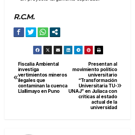
R.C.M.
Fiscalía Ambiental
Presentan al
Navegación
investiga
movimiento político
vertimientos mineros
universitario
de
ilegales que
“Transformación
contaminan la cuenca
Universitaria TU-
entradas
Llallimayo en Puno
UNAJ” en Juliaca con
críticas al estado
actual de la
universidad