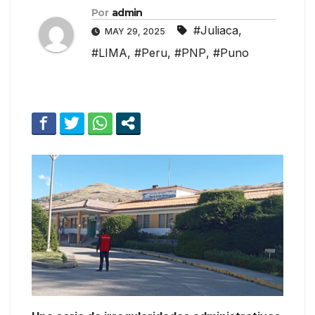
Por
admin
#Juliaca
,
MAY 29, 2025
#LIMA
,
#Peru
,
#PNP
,
#Puno