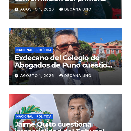
gabinete ministerial de Keiko
AGOSTO 1, 2026
DECANA UNO
Fujimori
NACIONAL
POLÍTICA
Exdecano del Colegio de
Abogados de Puno cuestiona
propuestas sobre seguridad
AGOSTO 1, 2026
DECANA UNO
ciudadana
NACIONAL
POLÍTICA
Jaime Quito cuestiona