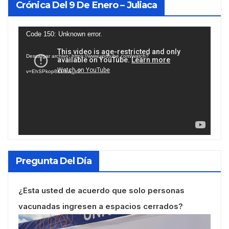
Crónica Del 9 De Enero – Juliaca
Reproductor
Code 150: Unknown error.
de
Descargar archivo: https://www.youtube.com/watch?
vídeo
v=EhSPkop8KPY&_=2
Pregunta Del Día
¿Esta usted de acuerdo que solo personas
vacunadas ingresen a espacios cerrados?