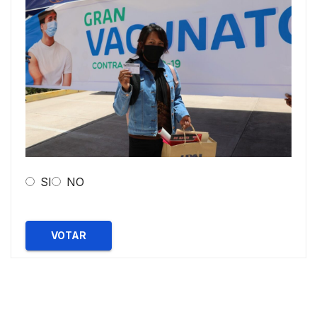
SI
NO
VOTAR