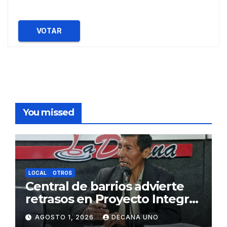
VOTAR
You missed
LOCAL
OTROS
Central de barrios advierte
retrasos en Proyecto Integral
de Agua y Alcantarillado para
AGOSTO 1, 2026
DECANA UNO
Juliaca