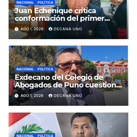
NACIONAL
POLÍTICA
Juan Echenique critica
conformación del primer
gabinete ministerial de Keiko
AGO 1, 2026
DECANA UNO
Fujimori
NACIONAL
POLÍTICA
Exdecano del Colegio de
Abogados de Puno cuestiona
propuestas sobre seguridad
AGO 1, 2026
DECANA UNO
ciudadana
NACIONAL
POLÍTICA