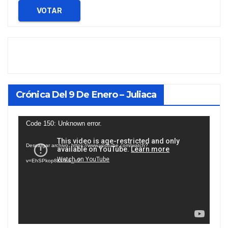
VOTAR
Crónica Del 9 De Enero – Juliaca
Reproductor
Code 150: Unknown error.
de
Descargar archivo: https://www.youtube.com/watch?
vídeo
v=EhSPkop8KPY&_=2