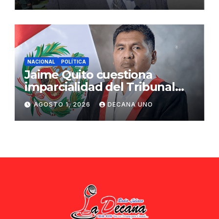
ciudadana
NACIONAL
POLÍTICA
Jaime Quito cuestiona
imparcialidad del Tribunal
Constitucional tras liberación
AGOSTO 1, 2026
DECANA UNO
de Ollanta Humala