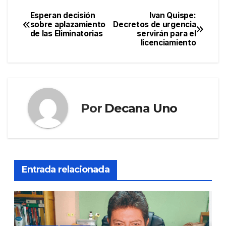
Esperan decisión
Ivan Quispe:
Navegación
sobre aplazamiento
Decretos de urgencia
de las Eliminatorias
servirán para el
de
licenciamiento
entradas
Por
Decana Uno
Entrada relacionada