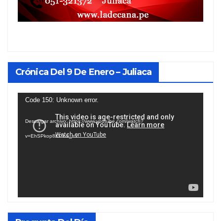
Crónica Del 9 De Enero – Juliaca
Reproductor
Code 150: Unknown error.
de
Descargar archivo: https://www.youtube.com/watch?
vídeo
v=EhSPkop8KPY&_=1