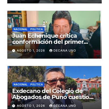
NACIONAL
POLÍTICA
Juan Echenique critica
conformación del primer
gabinete ministerial de Keiko
AGOSTO 1, 2026
DECANA UNO
Fujimori
NACIONAL
POLÍTICA
Exdecano del Colegio de
Abogados de Puno cuestiona
propuestas sobre seguridad
AGOSTO 1, 2026
DECANA UNO