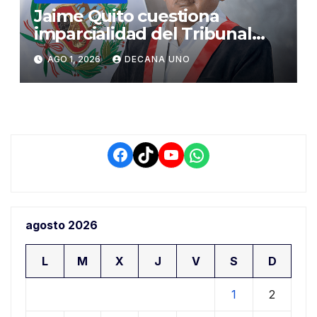
Jaime Quito cuestiona
imparcialidad del Tribunal
Constitucional tras liberación
AGO 1, 2026
DECANA UNO
de Ollanta Humala
Facebook
TikTok
YouTube
WhatsApp
agosto 2026
L
M
X
J
V
S
D
1
2