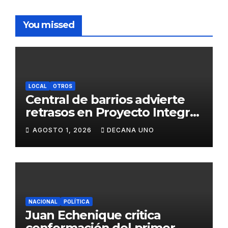
You missed
LOCAL
OTROS
Central de barrios advierte
retrasos en Proyecto Integral
de Agua y Alcantarillado para
AGOSTO 1, 2026
DECANA UNO
Juliaca
NACIONAL
POLÍTICA
Juan Echenique critica
conformación del primer