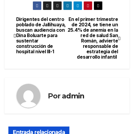
Dirigentes del centro
En el primer trimestre
Navegación
poblado de Jallihuaya,
de 2024, se tiene un
buscan audiencia con
25.4% de anemia en la
de
Dina Boluarte para
red de salud San
sustentar
Román, advierte
entradas
construcción de
responsable de
hospital nivel III-1
estrategia del
desarrollo infantil
Por
admin
Entrada relacionada