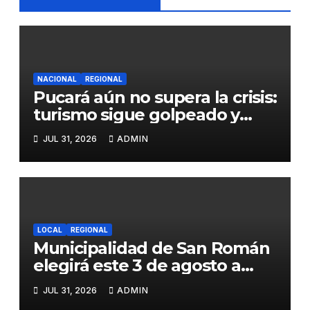
NACIONAL
REGIONAL
Pucará aún no supera la crisis:
turismo sigue golpeado y
alcaldesa exige al nuevo
JUL 31, 2026
ADMIN
Gobierno fondos para obras
paralizadas
LOCAL
REGIONAL
Municipalidad de San Román
elegirá este 3 de agosto a
representantes del Comité
JUL 31, 2026
ADMIN
de Seguridad y Salud en el