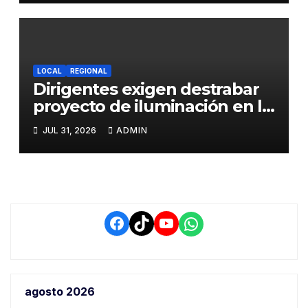
Trabajo
LOCAL
REGIONAL
Dirigentes exigen destrabar
proyecto de iluminación en la
salida a Puno y alertan por
JUL 31, 2026
ADMIN
demora que pone en riesgo a
conductores
Facebook
TikTok
YouTube
WhatsApp
agosto 2026