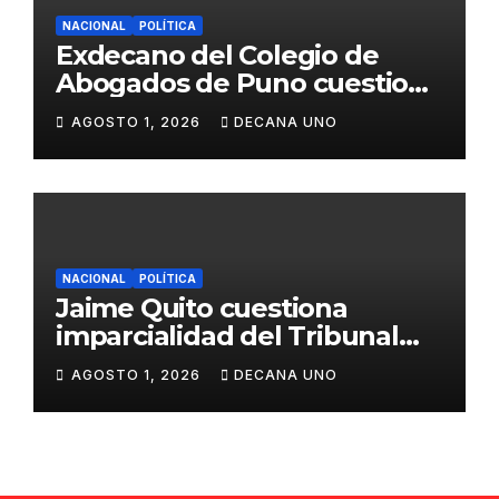
NACIONAL
POLÍTICA
Exdecano del Colegio de
Abogados de Puno cuestiona
propuestas sobre seguridad
AGOSTO 1, 2026
DECANA UNO
ciudadana
NACIONAL
POLÍTICA
Jaime Quito cuestiona
imparcialidad del Tribunal
Constitucional tras liberación
AGOSTO 1, 2026
DECANA UNO
de Ollanta Humala