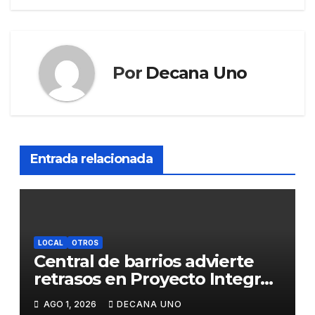
Por
Decana Uno
Entrada relacionada
LOCAL
OTROS
Central de barrios advierte
retrasos en Proyecto Integral
de Agua y Alcantarillado para
AGO 1, 2026
DECANA UNO
Juliaca