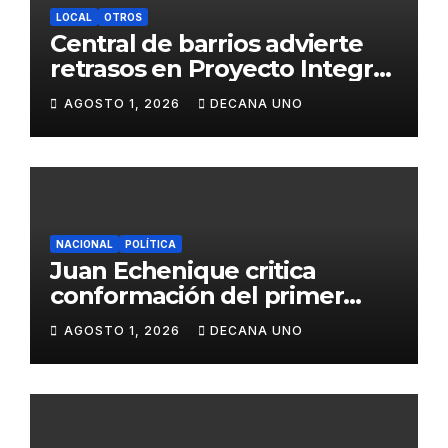
LOCAL
OTROS
Central de barrios advierte
retrasos en Proyecto Integral
de Agua y Alcantarillado para
AGOSTO 1, 2026
DECANA UNO
Juliaca
NACIONAL
POLÍTICA
Juan Echenique critica
conformación del primer
gabinete ministerial de Keiko
AGOSTO 1, 2026
DECANA UNO
Fujimori