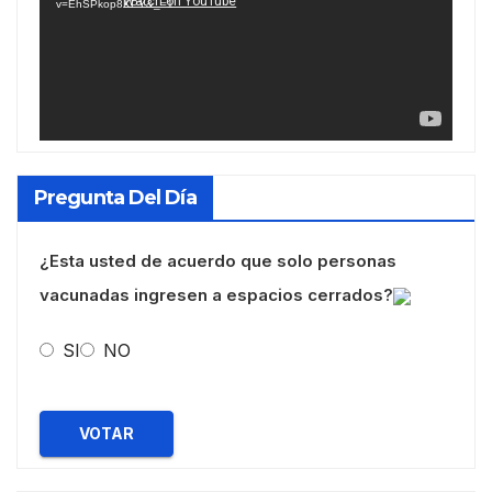
v=EhSPkop8KPY&_=1
Pregunta Del Día
¿Esta usted de acuerdo que solo personas
vacunadas ingresen a espacios cerrados?
SI
NO
VOTAR