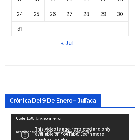
24
25
26
27
28
29
30
31
« Jul
Crónica Del 9 De Enero – Juliaca
Reproductor
Code 150: Unknown error.
de
Descargar archivo: https://www.youtube.com/watch?
vídeo