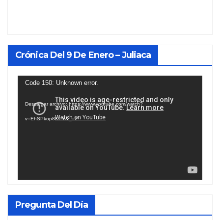
Crónica Del 9 De Enero – Juliaca
Reproductor
Code 150: Unknown error.
de
Descargar archivo: https://www.youtube.com/watch?
vídeo
v=EhSPkop8KPY&_=2
Pregunta Del Día