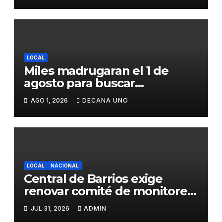
LOCAL
Miles madrugaran el 1 de
agosto para buscar
piedrecillas en los ríos y
AGO 1, 2026
DECANA UNO
realizar la challa por la
riqueza y la prosperidad
LOCAL
NACIONAL
Central de Barrios exige
renovar comité de monitoreo
del PIAA por presuntos
JUL 31, 2026
ADMIN
conflictos de interés y