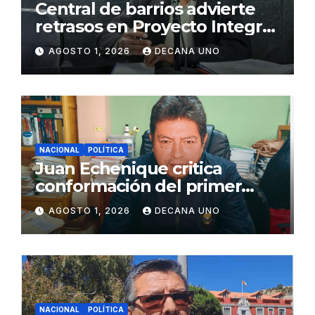
Central de barrios advierte
retrasos en Proyecto Integral
de Agua y Alcantarillado para
AGOSTO 1, 2026
DECANA UNO
Juliaca
NACIONAL
POLÍTICA
Juan Echenique critica
conformación del primer
gabinete ministerial de Keiko
AGOSTO 1, 2026
DECANA UNO
Fujimori
NACIONAL
POLÍTICA