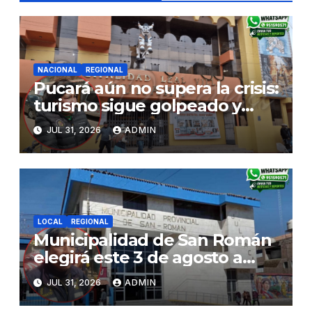
NACIONAL
REGIONAL
Pucará aún no supera la crisis:
turismo sigue golpeado y
alcaldesa exige al nuevo
JUL 31, 2026
ADMIN
Gobierno fondos para obras
paralizadas
LOCAL
REGIONAL
Municipalidad de San Román
elegirá este 3 de agosto a
representantes del Comité
JUL 31, 2026
ADMIN
de Seguridad y Salud en el
Trabajo