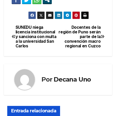
SUNEDU niega
Docentes de la
Navegación
licencia institucional
región de Puno serán
y sanciona con multa
parte de la
de
a la universidad San
convención macro
Carlos
regional en Cuzco
entradas
Por
Decana Uno
Entrada relacionada