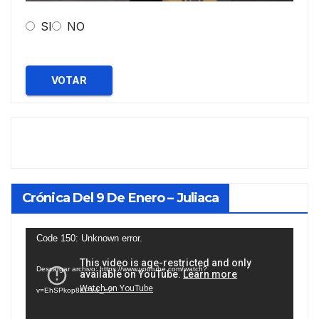
SI
NO
VOTAR
Crónica Del 9 De Enero – Juliaca
Reproductor
Code 150: Unknown error.
de
Descargar archivo: https://www.youtube.com/watch?
vídeo
v=EhSPkop8KPY&_=2