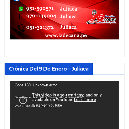
Crónica Del 9 De Enero – Juliaca
Reproductor
Code 150: Unknown error.
de
Descargar archivo: https://www.youtube.com/watch?
vídeo
v=EhSPkop8KPY&_=1