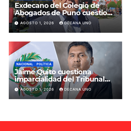
Exdecano del Colegio de
Abogados de Puno cuestiona
propuestas sobre seguridad
AGOSTO 1, 2026
DECANA UNO
ciudadana
NACIONAL
POLÍTICA
Jaime Quito cuestiona
imparcialidad del Tribunal
Constitucional tras liberación
AGOSTO 1, 2026
DECANA UNO
de Ollanta Humala