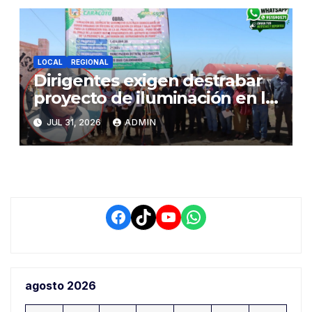
LOCAL
REGIONAL
Dirigentes exigen destrabar
proyecto de iluminación en la
salida a Puno y alertan por
JUL 31, 2026
ADMIN
demora que pone en riesgo a
conductores
Facebook
TikTok
YouTube
WhatsApp
agosto 2026