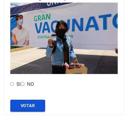
SI
NO
VOTAR