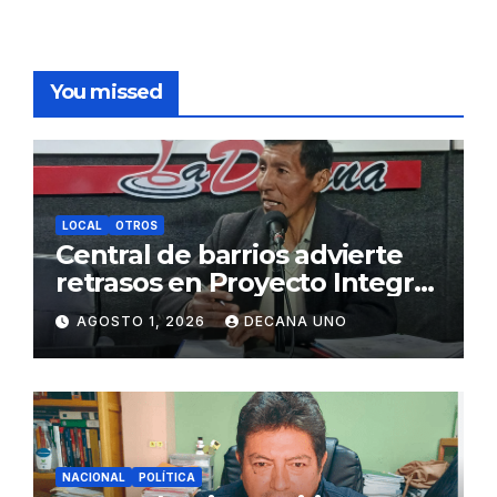
You missed
LOCAL
OTROS
Central de barrios advierte
retrasos en Proyecto Integral
de Agua y Alcantarillado para
AGOSTO 1, 2026
DECANA UNO
Juliaca
NACIONAL
POLÍTICA