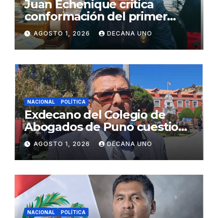
Juan Echenique critica
conformación del primer
gabinete ministerial de Keiko
AGOSTO 1, 2026
DECANA UNO
Fujimori
NACIONAL
POLÍTICA
Exdecano del Colegio de
Abogados de Puno cuestiona
propuestas sobre seguridad
AGOSTO 1, 2026
DECANA UNO
ciudadana
NACIONAL
POLÍTICA