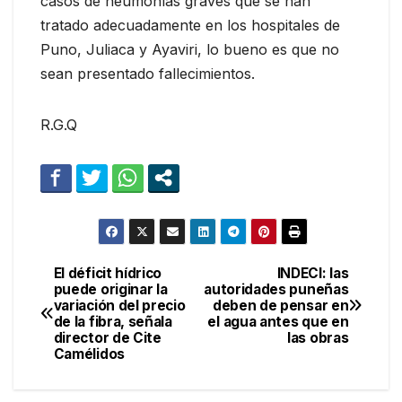
casos de neumonías graves que se han
tratado adecuadamente en los hospitales de
Puno, Juliaca y Ayaviri, lo bueno es que no
sean presentado fallecimientos.
R.G.Q
El déficit hídrico
INDECI: las
Navegación
puede originar la
autoridades puneñas
variación del precio
deben de pensar en
de
de la fibra, señala
el agua antes que en
director de Cite
las obras
entradas
Camélidos