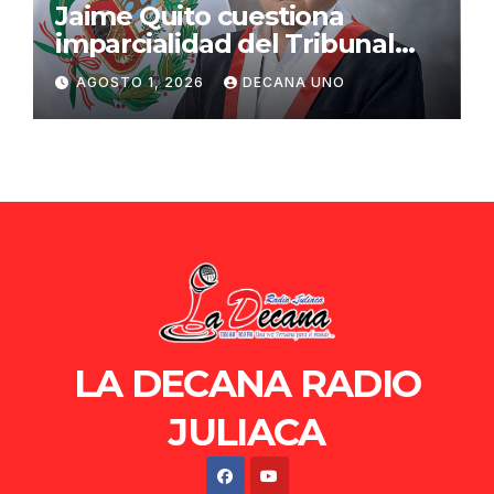
Jaime Quito cuestiona
imparcialidad del Tribunal
Constitucional tras liberación
AGOSTO 1, 2026
DECANA UNO
de Ollanta Humala
LA DECANA RADIO
JULIACA