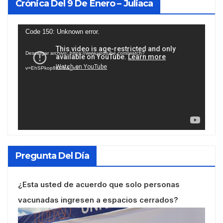
Crónica Del 9 De Enero – Juliaca
Reproductor
Code 150: Unknown error.
de
Descargar archivo: https://www.youtube.com/watch?
vídeo
v=EhSPkop8KPY&_=1
Pregunta Del Día
¿Esta usted de acuerdo que solo personas
vacunadas ingresen a espacios cerrados?