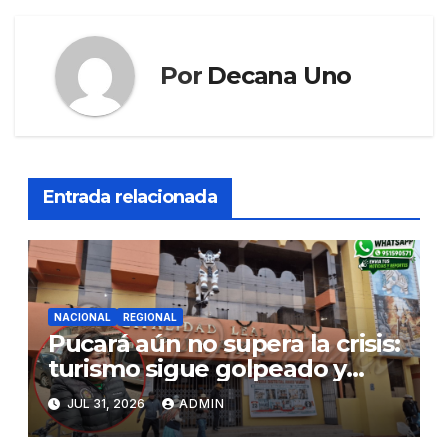
Por
Decana Uno
Entrada relacionada
NACIONAL
REGIONAL
Pucará aún no supera la crisis:
turismo sigue golpeado y
alcaldesa exige al nuevo
JUL 31, 2026
ADMIN
Gobierno fondos para obras
paralizadas