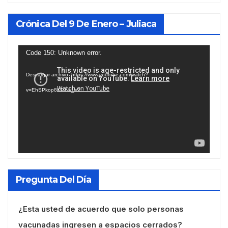
Crónica Del 9 De Enero – Juliaca
Reproductor
Code 150: Unknown error.
de
Descargar archivo: https://www.youtube.com/watch?
vídeo
v=EhSPkop8KPY&_=2
Pregunta Del Día
¿Esta usted de acuerdo que solo personas
vacunadas ingresen a espacios cerrados?