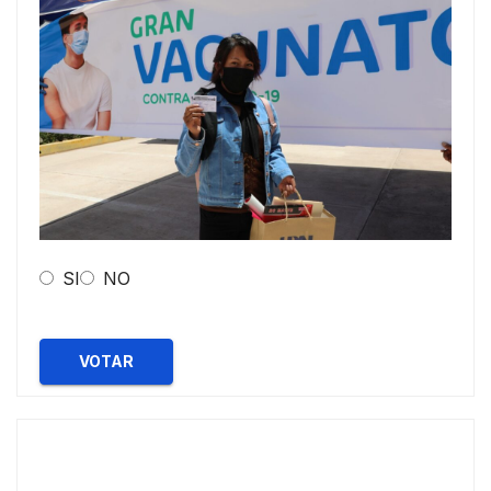
SI
NO
VOTAR