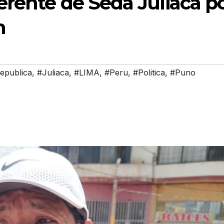
rente de Seda Juliaca p
n
epublica
,
#Juliaca
,
#LIMA
,
#Peru
,
#Politica
,
#Puno