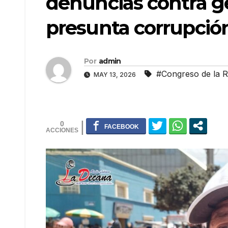
denuncias contra ge
presunta corrupció
Por
admin
#Congreso de la R
MAY 13, 2026
0