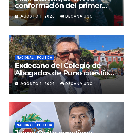
conformación del primer
gabinete ministerial de Keiko
AGOSTO 1, 2026
DECANA UNO
Fujimori
NACIONAL
POLÍTICA
Exdecano del Colegio de
Abogados de Puno cuestiona
propuestas sobre seguridad
AGOSTO 1, 2026
DECANA UNO
ciudadana
NACIONAL
POLÍTICA
Jaime Quito cuestiona