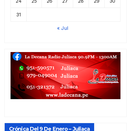
24
25
26
27
28
29
30
31
« Jul
Crónica Del 9 De Enero – Juliaca