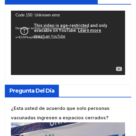
Reproductor
Code 150: Unknown error.
de
Descargar archivo: https://www.youtube.com/watch?
vídeo
v=EhSPkop8KPY&_=1
Pregunta Del Día
¿Esta usted de acuerdo que solo personas
vacunadas ingresen a espacios cerrados?