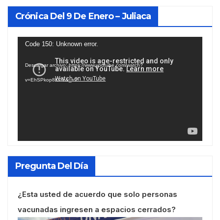
Crónica Del 9 De Enero – Juliaca
Reproductor
Code 150: Unknown error.
de
Descargar archivo: https://www.youtube.com/watch?
vídeo
v=EhSPkop8KPY&_=2
Pregunta Del Día
¿Esta usted de acuerdo que solo personas
vacunadas ingresen a espacios cerrados?