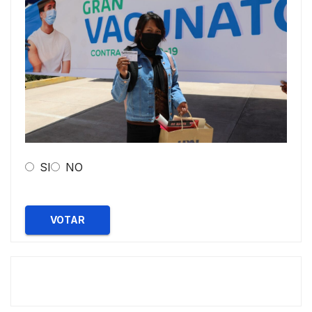
SI
NO
VOTAR