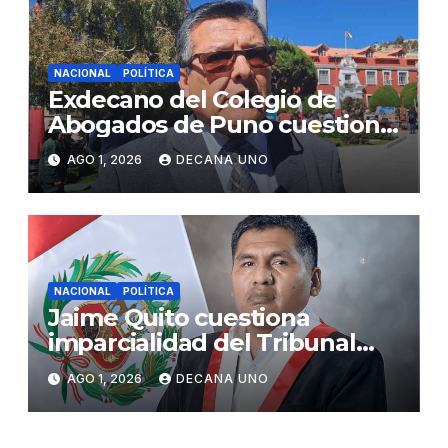
NACIONAL
POLÍTICA
Exdecano del Colegio de
Abogados de Puno cuestiona
propuestas sobre seguridad
AGO 1, 2026
DECANA UNO
ciudadana
NACIONAL
POLÍTICA
Jaime Quito cuestiona
imparcialidad del Tribunal
Constitucional tras liberación
AGO 1, 2026
DECANA UNO
de Ollanta Humala