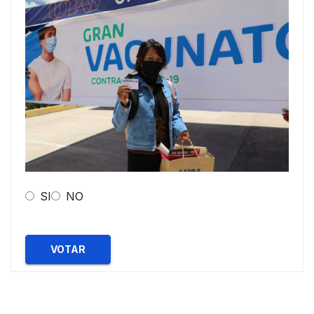
SI
NO
VOTAR