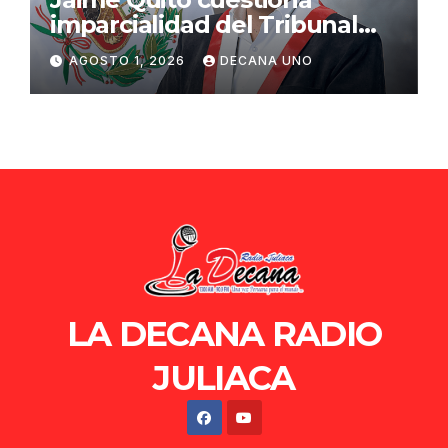
imparcialidad del Tribunal
Constitucional tras liberación
AGOSTO 1, 2026
DECANA UNO
de Ollanta Humala
LA DECANA RADIO
JULIACA