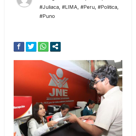
#Juliaca
,
#LIMA
,
#Peru
,
#Politica
,
#Puno