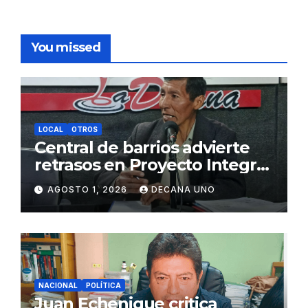
You missed
LOCAL
OTROS
Central de barrios advierte
retrasos en Proyecto Integral
de Agua y Alcantarillado para
AGOSTO 1, 2026
DECANA UNO
Juliaca
NACIONAL
POLÍTICA
Juan Echenique critica