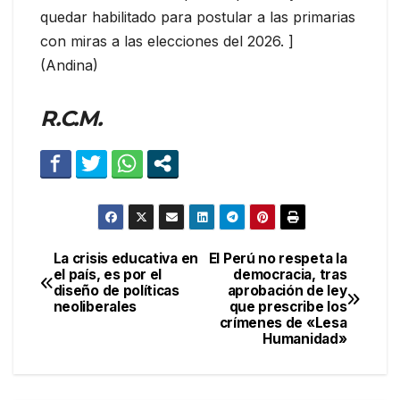
quedar habilitado para postular a las primarias
con miras a las elecciones del 2026. ]
(Andina)
R.C.M.
La crisis educativa en
El Perú no respeta la
Navegación
el país, es por el
democracia, tras
diseño de políticas
aprobación de ley
de
neoliberales
que prescribe los
crímenes de «Lesa
entradas
Humanidad»