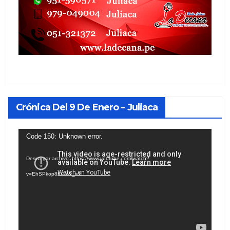
Crónica Del 9 De Enero – Juliaca
Reproductor
Code 150: Unknown error.
de
Descargar archivo: https://www.youtube.com/watch?
vídeo
v=EhSPkop8KPY&_=1