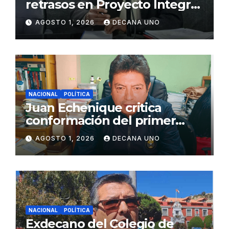
retrasos en Proyecto Integral
de Agua y Alcantarillado para
AGOSTO 1, 2026
DECANA UNO
Juliaca
NACIONAL
POLÍTICA
Juan Echenique critica
conformación del primer
gabinete ministerial de Keiko
AGOSTO 1, 2026
DECANA UNO
Fujimori
NACIONAL
POLÍTICA
Exdecano del Colegio de