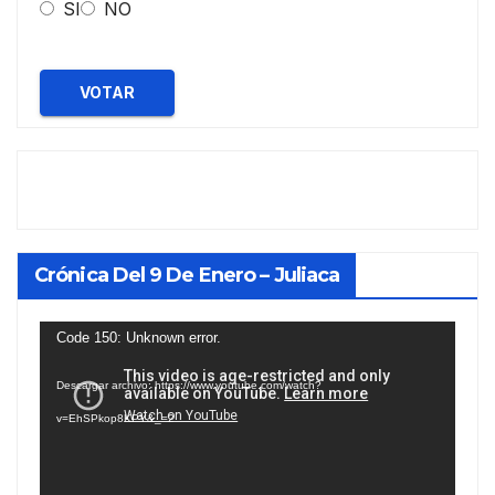
SI
NO
VOTAR
Crónica Del 9 De Enero – Juliaca
Reproductor
Code 150: Unknown error.
de
Descargar archivo: https://www.youtube.com/watch?
vídeo
v=EhSPkop8KPY&_=2