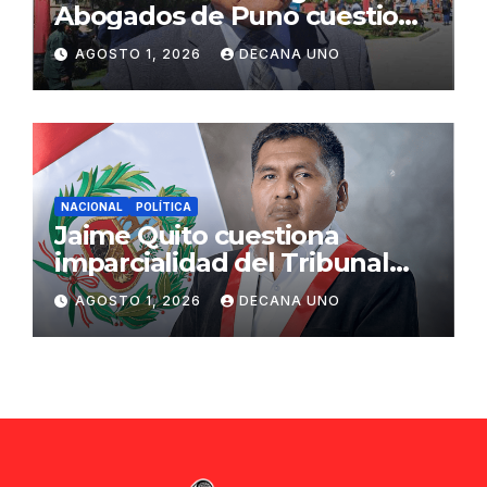
Abogados de Puno cuestiona
propuestas sobre seguridad
AGOSTO 1, 2026
DECANA UNO
ciudadana
NACIONAL
POLÍTICA
Jaime Quito cuestiona
imparcialidad del Tribunal
Constitucional tras liberación
AGOSTO 1, 2026
DECANA UNO
de Ollanta Humala