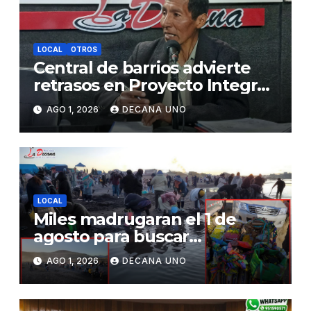
LOCAL
OTROS
Central de barrios advierte
retrasos en Proyecto Integral
de Agua y Alcantarillado para
AGO 1, 2026
DECANA UNO
Juliaca
LOCAL
Miles madrugaran el 1 de
agosto para buscar
piedrecillas en los ríos y
AGO 1, 2026
DECANA UNO
realizar la challa por la
riqueza y la prosperidad