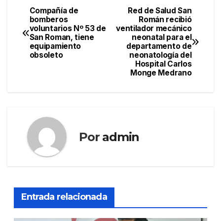
Compañía de
Red de Salud San
Navegación
bomberos
Román recibió
voluntarios Nº 53 de
ventilador mecánico
de
San Roman, tiene
neonatal para el
equipamiento
departamento de
entradas
obsoleto
neonatología del
Hospital Carlos
Monge Medrano
Por
admin
Entrada relacionada