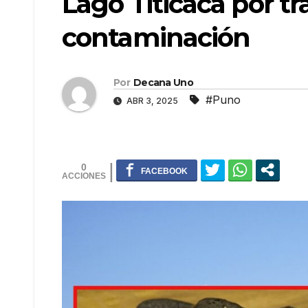
Lago Titicaca por trá
contaminación
Por
Decana Uno
#Puno
ABR 3, 2025
0