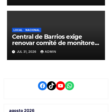
realizar la challa por la
riqueza y la prosperidad
LOCAL
NACIONAL
Central de Barrios exige
renovar comité de monitoreo
del PIAA por presuntos
JUL 31, 2026
ADMIN
conflictos de interés y
retrasos
Facebook
TikTok
YouTube
WhatsApp
agosto 2026