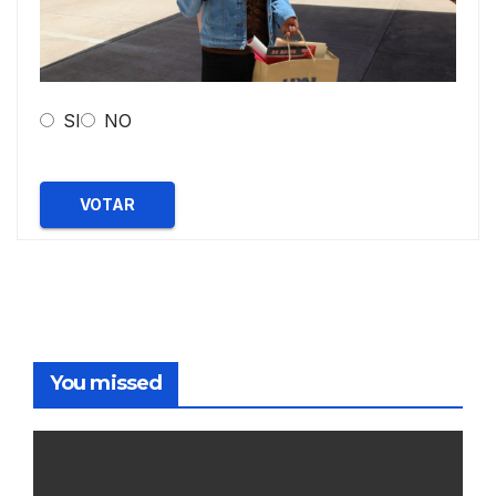
SI
NO
VOTAR
You missed