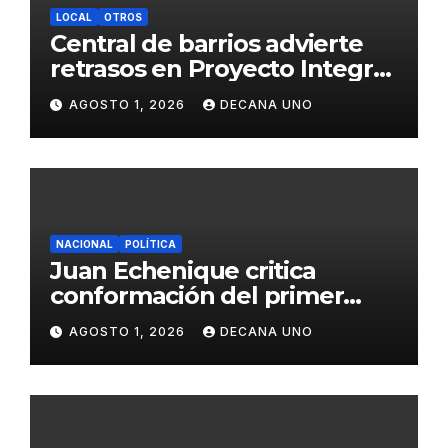
LOCAL
OTROS
Central de barrios advierte
retrasos en Proyecto Integral
de Agua y Alcantarillado para
AGOSTO 1, 2026
DECANA UNO
Juliaca
NACIONAL
POLÍTICA
Juan Echenique critica
conformación del primer
gabinete ministerial de Keiko
AGOSTO 1, 2026
DECANA UNO
Fujimori