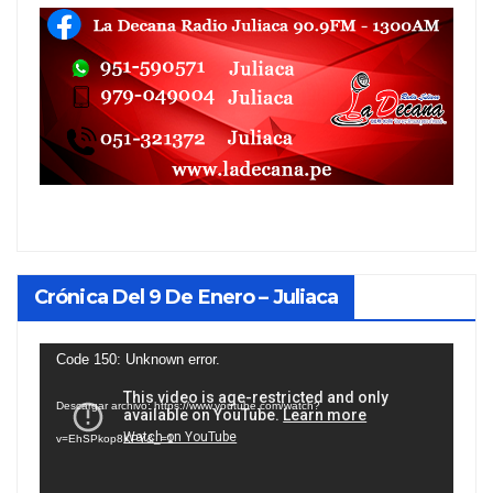
Crónica Del 9 De Enero – Juliaca
Reproductor
Code 150: Unknown error.
de
Descargar archivo: https://www.youtube.com/watch?
vídeo
v=EhSPkop8KPY&_=1