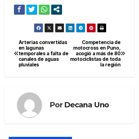
Arterias convertidas
Competencia de
Navegación
en lagunas
motocross en Puno,
temporales a falta de
acogió a más de 80
de
canales de aguas
motociclistas de toda
pluviales
la región
entradas
Por
Decana Uno