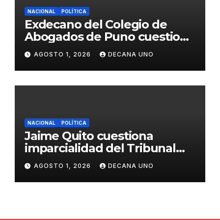
NACIONAL
POLÍTICA
Exdecano del Colegio de
Abogados de Puno cuestiona
propuestas sobre seguridad
AGOSTO 1, 2026
DECANA UNO
ciudadana
NACIONAL
POLÍTICA
Jaime Quito cuestiona
imparcialidad del Tribunal
Constitucional tras liberación
AGOSTO 1, 2026
DECANA UNO
de Ollanta Humala