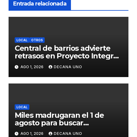
Entrada relacionada
LOCAL
OTROS
Central de barrios advierte
retrasos en Proyecto Integral
de Agua y Alcantarillado para
AGO 1, 2026
DECANA UNO
Juliaca
LOCAL
Miles madrugaran el 1 de
agosto para buscar
piedrecillas en los ríos y
AGO 1, 2026
DECANA UNO