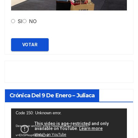
SI
NO
VOTAR
Crónica Del 9 De Enero – Juliaca
Reproductor
Code 150: Unknown error.
de
Descargar archivo: https://www.youtube.com/watch?
vídeo
v=EhSPkop8KPY&_=2