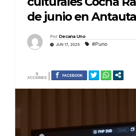
culturales Cocha Ra
de junio en Antaut
Por
Decana Uno
#Puno
JUN 17, 2025
0