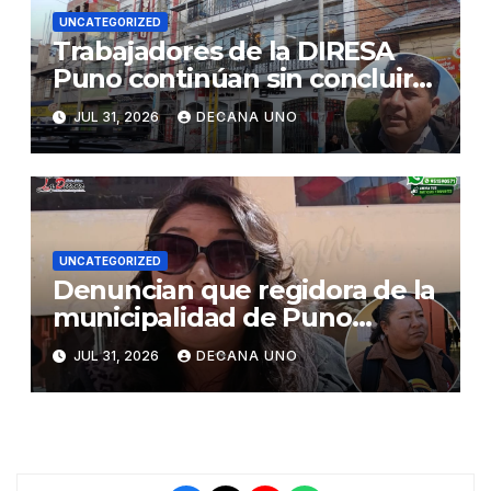
UNCATEGORIZED
Trabajadores de la DIRESA
Puno continúan sin concluir
su instalación en nuevos
JUL 31, 2026
DECANA UNO
locales
UNCATEGORIZED
Denuncian que regidora de la
municipalidad de Puno
habría solicitado paralizar
JUL 31, 2026
DECANA UNO
obra de pavimentación en la
rinconada Salcedo