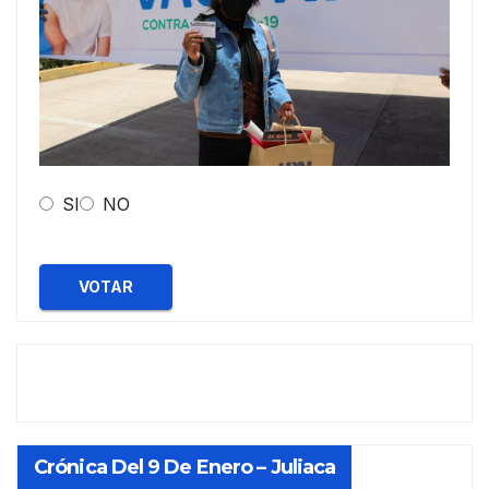
SI
NO
VOTAR
Crónica Del 9 De Enero – Juliaca