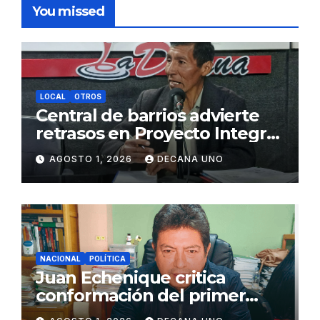
You missed
LOCAL
OTROS
Central de barrios advierte
retrasos en Proyecto Integral
de Agua y Alcantarillado para
AGOSTO 1, 2026
DECANA UNO
Juliaca
NACIONAL
POLÍTICA
Juan Echenique critica
conformación del primer
gabinete ministerial de Keiko