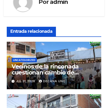
Por
admin
Entrada relacionada
UNCATEGORIZED
Vecinos de la rinconada
cuestionan cambio de
decisión sobre certificado de
JUL 31, 2026
DECANA UNO
posesión otorgado a centro
de salud