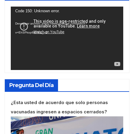
Reproductor
Code 150: Unknown error.
de
Descargar archivo: https://www.youtube.com/watch?
vídeo
v=EhSPkop8KPY&_=2
Pregunta Del Día
¿Esta usted de acuerdo que solo personas
vacunadas ingresen a espacios cerrados?