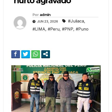
hurto agravado
Por
admin
#Juliaca
,
JUN 23, 2026
#LIMA
,
#Peru
,
#PNP
,
#Puno