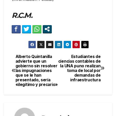
R.C.M.
Alberto Quintanilla
Estudiantes de
Navegación
advierte que un
ciencias contables de
gobierno sin resolver
la UNA puno realizan
de
las impugnaciones
toma de local por
que se le han
demandas de
entradas
presentado, sería
infraestructura
«ilegítimo y precario»