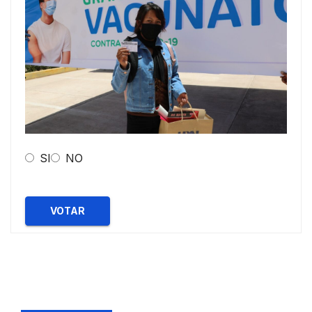
SI
NO
VOTAR