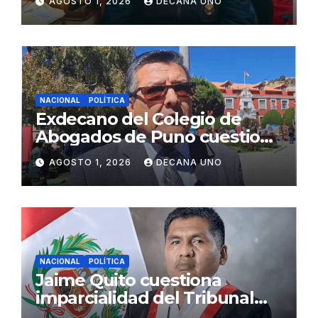
AGOSTO 1, 2026
DECANA UNO
Fujimori
NACIONAL
POLÍTICA
Exdecano del Colegio de
Abogados de Puno cuestiona
propuestas sobre seguridad
AGOSTO 1, 2026
DECANA UNO
ciudadana
NACIONAL
POLÍTICA
Jaime Quito cuestiona
imparcialidad del Tribunal
Constitucional tras liberación