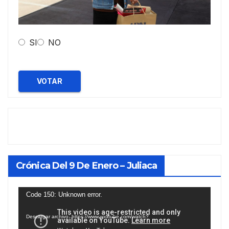
SI
NO
VOTAR
Crónica Del 9 De Enero – Juliaca
Reproductor
Code 150: Unknown error.
de
Descargar archivo: https://www.youtube.com/watch?
vídeo