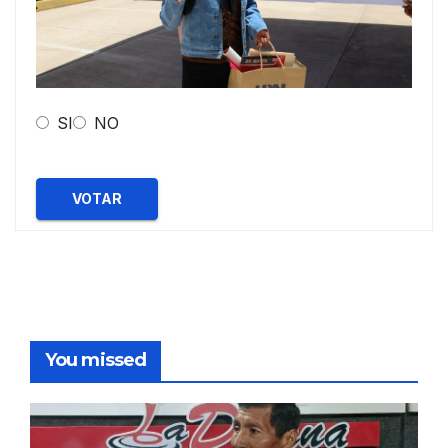
SI
NO
VOTAR
You missed