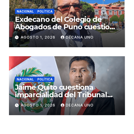
NACIONAL
POLÍTICA
Exdecano del Colegio de
Abogados de Puno cuestiona
propuestas sobre seguridad
AGOSTO 1, 2026
DECANA UNO
ciudadana
NACIONAL
POLÍTICA
Jaime Quito cuestiona
imparcialidad del Tribunal
Constitucional tras liberación
AGOSTO 1, 2026
DECANA UNO
de Ollanta Humala