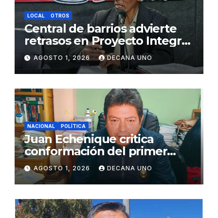
LOCAL
OTROS
Central de barrios advierte
retrasos en Proyecto Integral
de Agua y Alcantarillado para
AGOSTO 1, 2026
DECANA UNO
Juliaca
NACIONAL
POLÍTICA
Juan Echenique critica
conformación del primer
gabinete ministerial de Keiko
AGOSTO 1, 2026
DECANA UNO
Fujimori