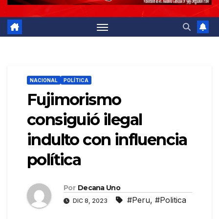
NACIONAL
POLÍTICA
Fujimorismo
consiguió ilegal
indulto con influencia
política
Por
Decana Uno
#Peru
,
#Politica
DIC 8, 2023