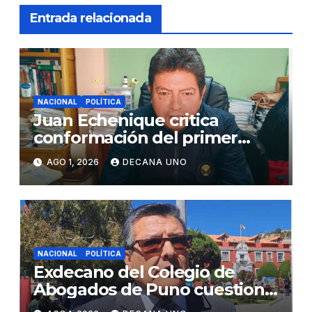
Entrada relacionada
NACIONAL
POLÍTICA
Juan Echenique critica
conformación del primer
gabinete ministerial de Keiko
AGO 1, 2026
DECANA UNO
Fujimori
NACIONAL
POLÍTICA
Exdecano del Colegio de
Abogados de Puno cuestiona
propuestas sobre seguridad