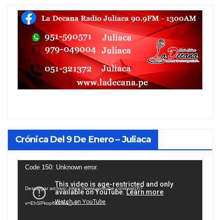
Crónica Del 9 De Enero – Juliaca
Reproductor
Code 150: Unknown error.
de
Descargar archivo: https://www.youtube.com/watch?
vídeo
v=EhSPkop8KPY&_=1