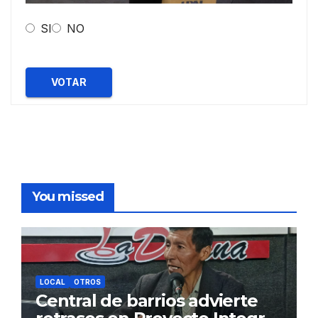
SI
NO
VOTAR
You missed
LOCAL
OTROS
Central de barrios advierte