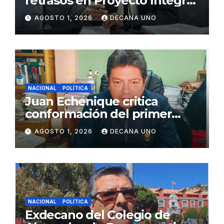
retrasos en Proyecto Integral
de Agua y Alcantarillado para
AGOSTO 1, 2026
DECANA UNO
Juliaca
NACIONAL
POLÍTICA
Juan Echenique critica
conformación del primer
gabinete ministerial de Keiko
AGOSTO 1, 2026
DECANA UNO
Fujimori
NACIONAL
POLÍTICA
Exdecano del Colegio de