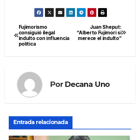
Fujimorismo
Juan Sheput:
Navegación
consiguió ilegal
“Alberto Fujimori si
indulto con influencia
merece el indulto”
de
política
entradas
Por
Decana Uno
Entrada relacionada