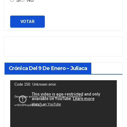
SI
NO
VOTAR
Crónica Del 9 De Enero – Juliaca
Reproductor
Code 150: Unknown error.
de
Descargar archivo: https://www.youtube.com/watch?
vídeo
v=EhSPkop8KPY&_=2