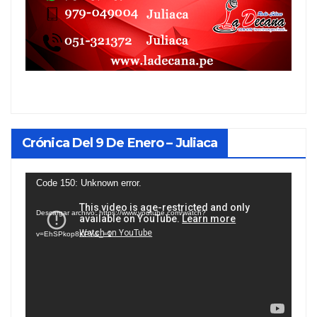
Crónica Del 9 De Enero – Juliaca
Reproductor
Code 150: Unknown error.
de
Descargar archivo: https://www.youtube.com/watch?
vídeo
v=EhSPkop8KPY&_=1