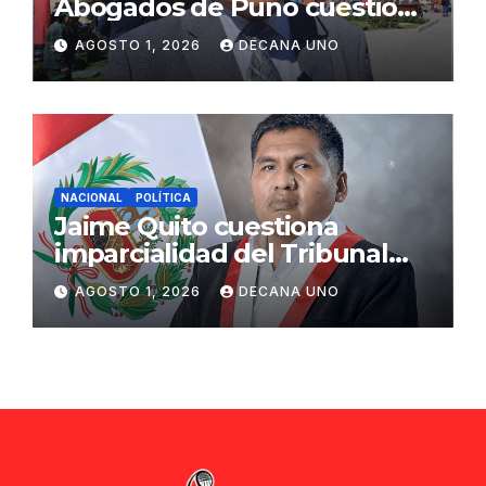
Abogados de Puno cuestiona
propuestas sobre seguridad
AGOSTO 1, 2026
DECANA UNO
ciudadana
NACIONAL
POLÍTICA
Jaime Quito cuestiona
imparcialidad del Tribunal
Constitucional tras liberación
AGOSTO 1, 2026
DECANA UNO
de Ollanta Humala