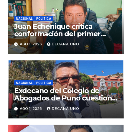
NACIONAL
POLÍTICA
Juan Echenique critica
conformación del primer
gabinete ministerial de Keiko
AGO 1, 2026
DECANA UNO
Fujimori
NACIONAL
POLÍTICA
Exdecano del Colegio de
Abogados de Puno cuestiona
propuestas sobre seguridad
AGO 1, 2026
DECANA UNO
ciudadana